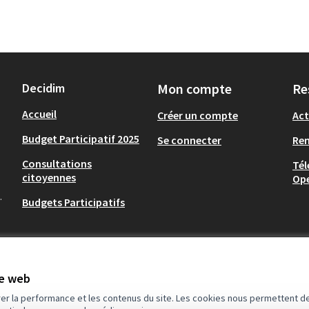
Decidim
Mon compte
Re
Accueil
Créer un compte
Act
Budget Participatif 2025
Se connecter
Re
Consultations
Tél
citoyennes
Op
.
Budgets Participatifs
te web
rer la performance et les contenus du site. Les cookies nous permettent de