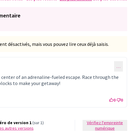
mentaire
 désactivés, mais vous pouvez lire ceux déjà saisis.
…
e center of an adrenaline-fueled escape. Race through the
adblocks to make your getaway!
xterne)
0
0
ro de version 1
(sur 1)
Vérifiez l'empreinte
 les autres versions
numérique