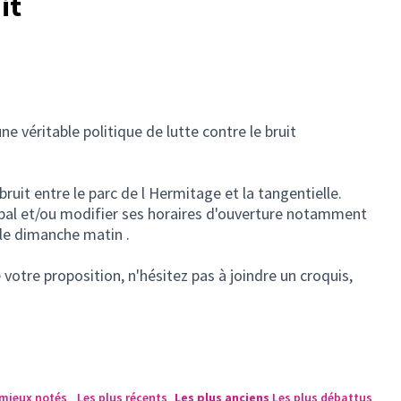
it
ne véritable politique de lutte contre le bruit
bruit entre le parc de l Hermitage et la tangentielle.
cipal et/ou modifier ses horaires d'ouverture notamment
 le dimanche matin .
votre proposition, n'hésitez pas à joindre un croquis,
 mieux notés
Les plus récents
Les plus anciens
Les plus débattus