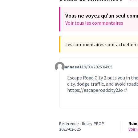
Vous ne voyez qu'un seul com
Voir tous les commentaires
Les commentaires sont actuellement
annaeat
19/03/2025 04:05
Commentaire 1035
Escape Road City 2 puts you in th
city, dodge traffic, and avoid ro
https://escaperoadcity2.io
(Lien e
Référence : fleury-PROP-
Numé
2023-02-525
voir