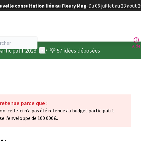
velle consultation liée au Fleury Mag
-
Du 06 juillet au 23 août 
Aide
Menu utilisateur
articipatif 2023
/
💡 57 idées déposées
 retenue parce que :
on, celle-ci n’a pas été retenue au budget participatif.
sse l’enveloppe de 100 000€..