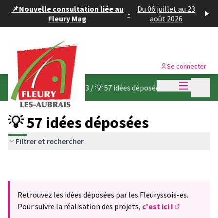
Panneau de gestion des cookies
📌Nouvelle consultation liée au
Du 06 juillet au 23
-
Fleury Mag
août 2026
Se connecter
Menu princi
Menu p
Budget participatif 2023
/
💡 57 idées déposées
💡 57 idées déposées
Filtrer et rechercher
Retrouvez les idées déposées par les Fleuryssois-es.
Pour suivre la réalisation des projets,
c'est ici !
(S'ouvre dans