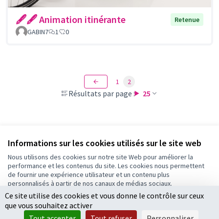
🖋🖋 Animation itinérante
Retenue
GABIN7
1
0
1
2
Résultats par page :
25
Voir toutes les propositions retirées
Informations sur les cookies utilisés sur le site web
Nous utilisons des cookies sur notre site Web pour améliorer la
performance et les contenus du site. Les cookies nous permettent
Conditions d'utilisation
de fournir une expérience utilisateur et un contenu plus
Paramètres des cookies
personnalisés à partir de nos canaux de médias sociaux.
Ce site utilise des cookies et vous donne le contrôle sur ceux
Tout accepter
que vous souhaitez activer
Accepter seulement les cookies essentiels
Licence Cre
(Lien extern
Tout accepter
Tout refuser
Personnaliser