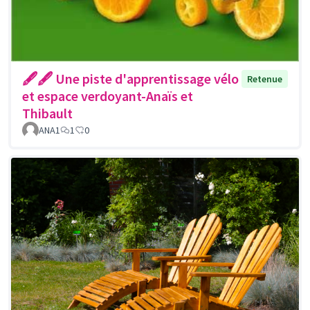
🖋🖋 Une piste d'apprentissage vélo
Retenue
et espace verdoyant-Anaïs et
Thibault
ANA1
1
0