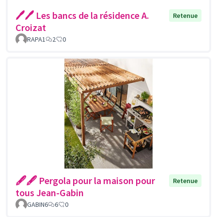
🖊️🖊️ Les bancs de la résidence A.
Retenue
Croizat
RAPA1
2
0
🖋🖋 Pergola pour la maison pour
Retenue
tous Jean-Gabin
GABIN6
6
0