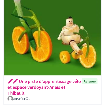
🖋🖋 Une piste d'apprentissage vélo
Retenue
et espace verdoyant-Anaïs et
Thibault
ANA1
1
0