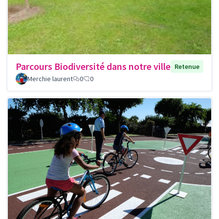
Parcours Biodiversité dans notre ville
Retenue
Merchie laurent
0
0