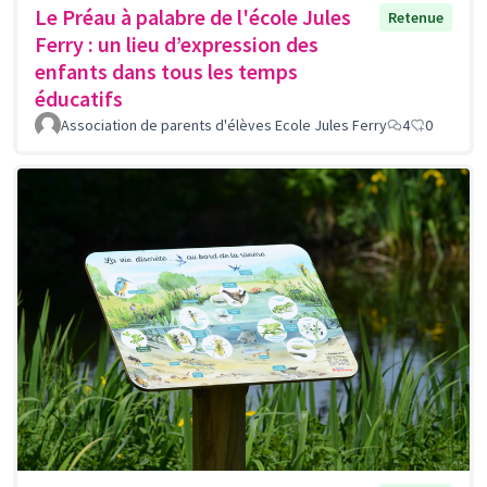
Le Préau à palabre de l'école Jules
Retenue
Ferry : un lieu d’expression des
enfants dans tous les temps
éducatifs
Association de parents d'élèves Ecole Jules Ferry
4
0