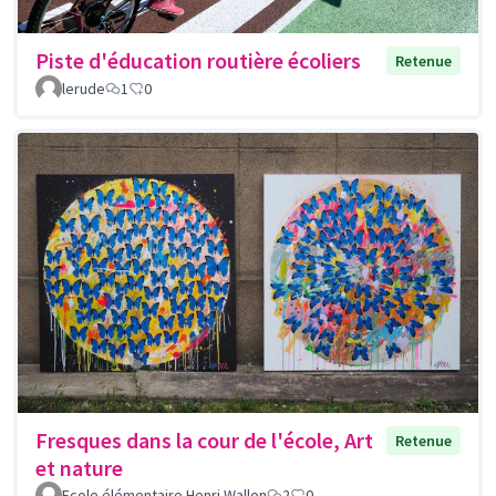
Piste d'éducation routière écoliers
Retenue
lerude
1
0
Fresques dans la cour de l'école, Art
Retenue
et nature
Ecole élémentaire Henri Wallon
2
0