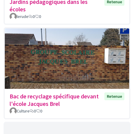
Jardins pédagogiques dans les
Retenue
écoles
lerude
0
0
Bac de recyclage spécifique devant
Retenue
l'école Jacques Brel
Culture
0
0