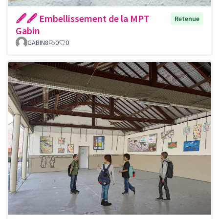
🖋🖋 Embellissement de la MPT
Retenue
Gabin
GABIN8
0
0