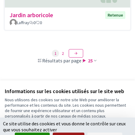
Jardin arboricole
Retenue
Laffray
0
0
1
2
Résultats par page :
25
Voir toutes les propositions retirées
Informations sur les cookies utilisés sur le site web
Nous utilisons des cookies sur notre site Web pour améliorer la
performance et les contenus du site. Les cookies nous permettent
Conditions d'utilisation
de fournir une expérience utilisateur et un contenu plus
Paramètres des cookies
personnalisés à partir de nos canaux de médias sociaux.
Ce site utilise des cookies et vous donne le contrôle sur ceux
Tout accepter
que vous souhaitez activer
Accepter seulement les cookies essentiels