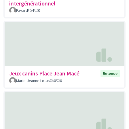
intergénérationnel
Favard
4
0
Jeux canins Place Jean Macé
Retenue
Marie-Jeanne Lotus
0
0