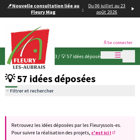
Panneau de gestion des cookies
📌Nouvelle consultation liée au
Du 06 juillet au 23
-
Fleury Mag
août 2026
Se connecter
Menu princi
Menu p
Budget participatif 2023
/
💡 57 idées déposées
💡 57 idées déposées
Filtrer et rechercher
Retrouvez les idées déposées par les Fleuryssois-es.
Pour suivre la réalisation des projets,
c'est ici !
(S'ouvre dans