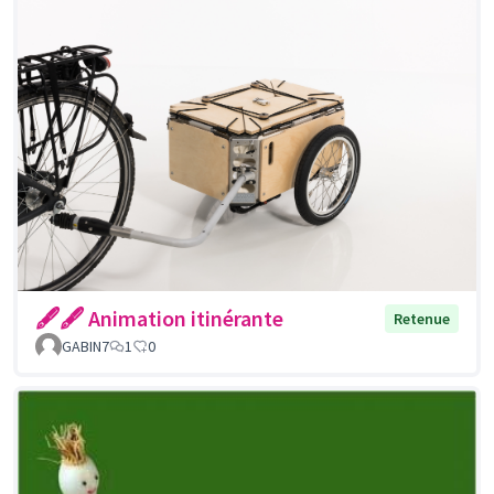
🖋🖋 Animation itinérante
Retenue
GABIN7
1
0