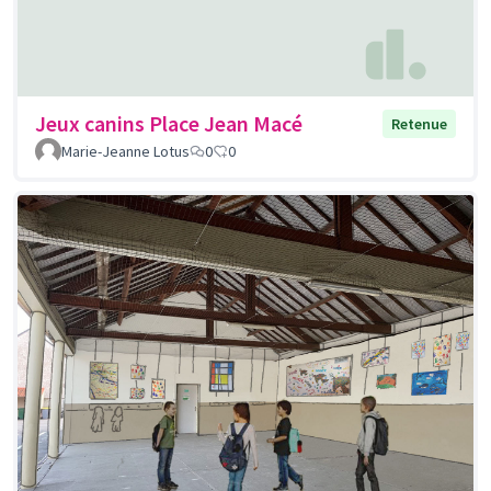
Jeux canins Place Jean Macé
Retenue
Marie-Jeanne Lotus
0
0