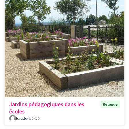
Jardins pédagogiques dans les
Retenue
écoles
lerude
0
0