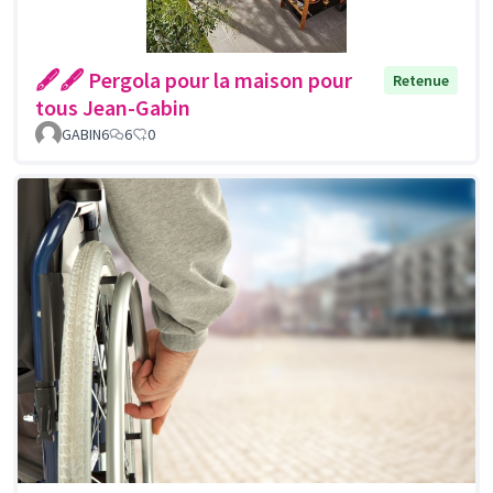
🖋🖋 Pergola pour la maison pour
Retenue
tous Jean-Gabin
GABIN6
6
0