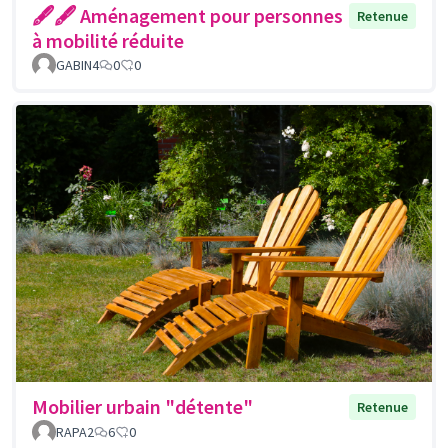
🖋🖋 Aménagement pour personnes
Retenue
à mobilité réduite
GABIN4
0
0
Mobilier urbain "détente"
Retenue
RAPA2
6
0