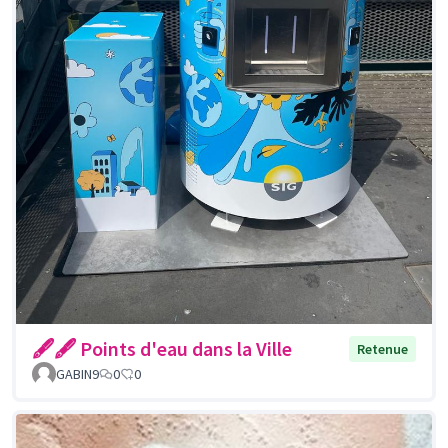
🖋🖋 Points d'eau dans la Ville
Retenue
GABIN9
0
0