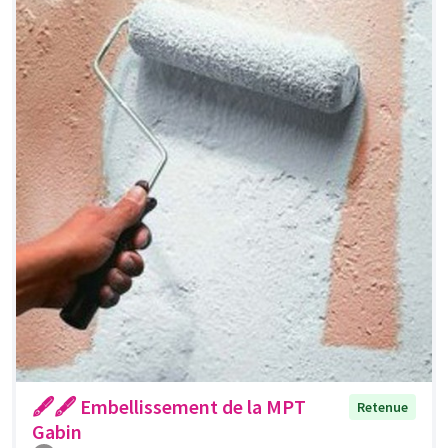
🖋🖋 Embellissement de la MPT
Retenue
Gabin