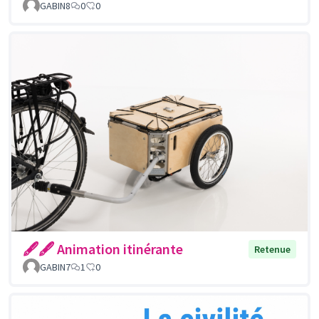
GABIN8
0
0
🖋🖋 Animation itinérante
Retenue
GABIN7
1
0