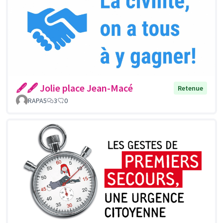
🖋🖋 Jolie place Jean-Macé
Retenue
RAPA5
3
0