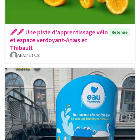
🖋🖋 Une piste d'apprentissage vélo
Retenue
et espace verdoyant-Anaïs et
Thibault
ANA1
1
0