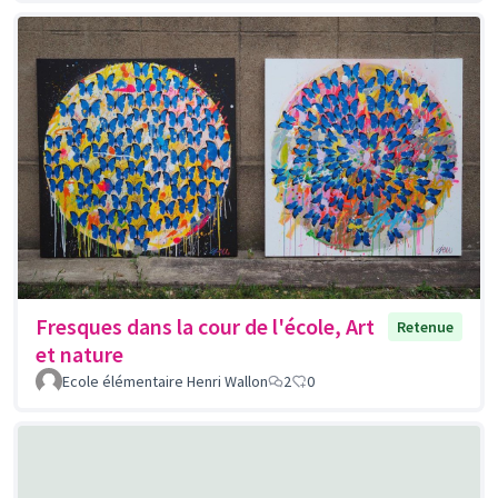
Fresques dans la cour de l'école, Art
Retenue
et nature
Ecole élémentaire Henri Wallon
2
0