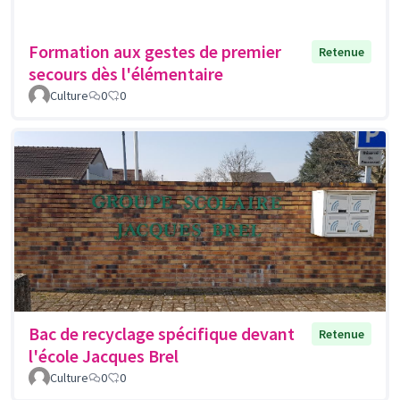
Formation aux gestes de premier
Retenue
secours dès l'élémentaire
Culture
0
0
Bac de recyclage spécifique devant
Retenue
l'école Jacques Brel
Culture
0
0