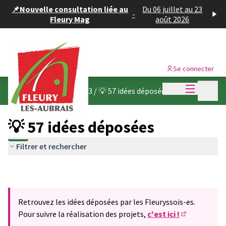
Panneau de gestion des cookies
📌Nouvelle consultation liée au
Du 06 juillet au 23
-
Fleury Mag
août 2026
Se connecter
Menu princi
Menu p
Budget participatif 2023
/
💡 57 idées déposées
💡 57 idées déposées
Filtrer et rechercher
Retrouvez les idées déposées par les Fleuryssois-es.
Pour suivre la réalisation des projets,
c'est ici !
(S'ouvre dans