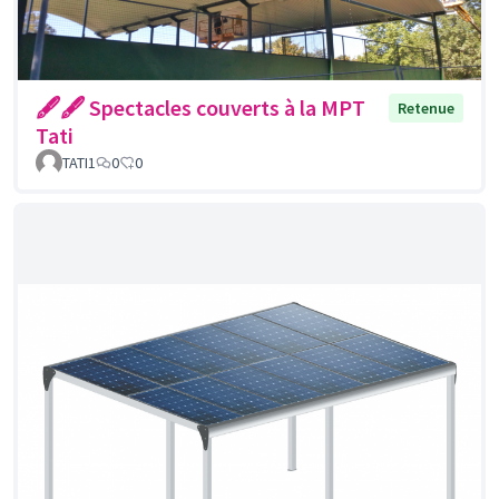
🖋🖋 Spectacles couverts à la MPT
Retenue
Tati
TATI1
0
0