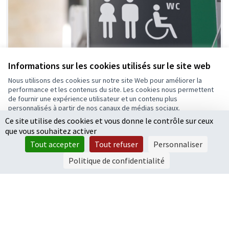
Informations sur les cookies utilisés sur le site web
Nous utilisons des cookies sur notre site Web pour améliorer la
performance et les contenus du site. Les cookies nous permettent
de fournir une expérience utilisateur et un contenu plus
Des toilettes publiques au parc de Lamballe
personnalisés à partir de nos canaux de médias sociaux.
Le projet soumis au vote concerne l'installation de
Ce site utilise des cookies et vous donne le contrôle sur ceux
Tout accepter
toilettes publiques au parc de Lamballe.Photo non
que vous souhaitez activer
conforme
Accepter seulement les cookies essentiels
95 000 €
Tout accepter
Tout refuser
Personnaliser
Paramètres
Politique de confidentialité