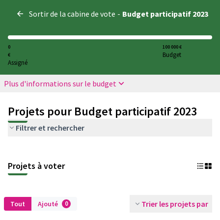
Panneau de gestion des cookies
Sortir de la cabine de vote
-
Budget participatif 2023
0
100 000 €
Budget
€
Assigné
Plus d'informations sur le budget
Projets pour Budget participatif 2023
Filtrer et rechercher
Projets à voter
Trier les projets par
Tout
Ajouté
0