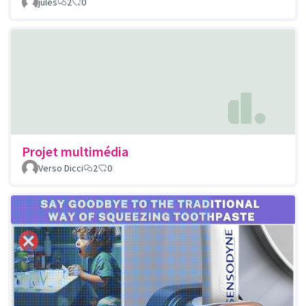
jules
2
0
Projet multimédia
Verso Dicci
2
0