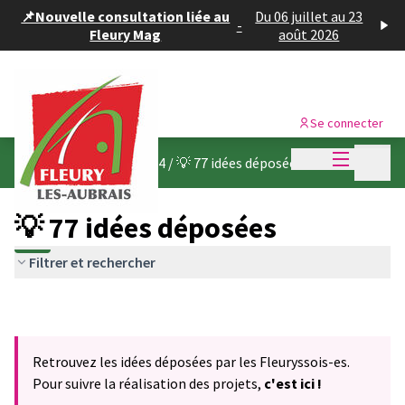
Panneau de gestion des cookies
📌Nouvelle consultation liée au
Du 06 juillet au 23
-
Fleury Mag
août 2026
Se connecter
Menu princi
Menu p
Budget participatif 2024
/
💡 77 idées déposées
💡 77 idées déposées
Filtrer et rechercher
Retrouvez les idées déposées par les Fleuryssois-es.
Pour suivre la réalisation des projets,
c'est ici !