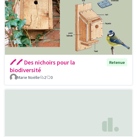
🖍🖍 Des nichoirs pour la
Retenue
biodiversité
Marie Noëlle
2
0