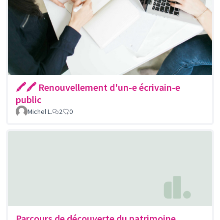
🖍🖍 Renouvellement d'un-e écrivain-e
public
Michel L.
2
0
Parcours de découverte du patrimoine