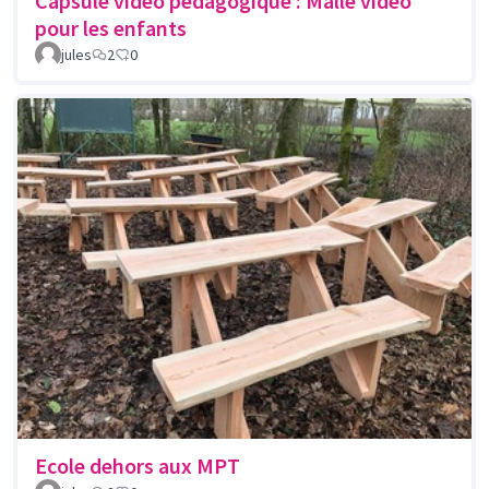
Capsule video pédagogique : Malle vidéo
pour les enfants
jules
2
0
Ecole dehors aux MPT