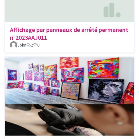
Affichage par panneaux de arrêté permanent
n°2023AAJ011
John
2
0