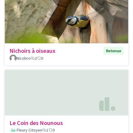
Nichoirs à oiseaux
Retenue
Nicobro
2
0
Le Coin des Nounous
Fleury Citoyen
1
0