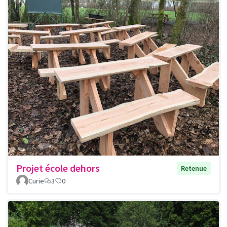
Projet école dehors
Retenue
Curie
3
0