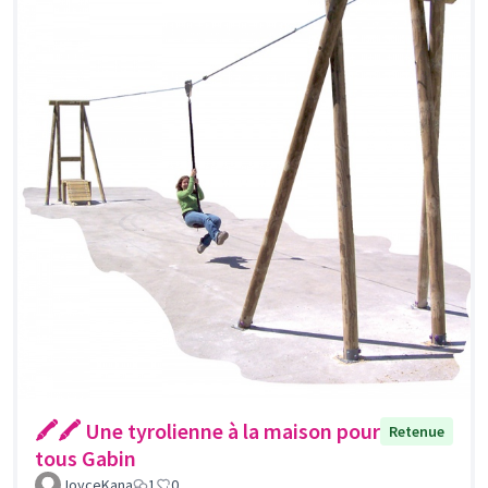
🖍🖍 Une tyrolienne à la maison pour
Retenue
tous Gabin
JoyceKana
1
0