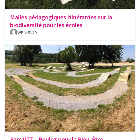
Malles pédagogiques itinérantes sur la
biodiversité pour les écoles
WP
5
0
Parc VTT - Roulez pour le Bien-Être