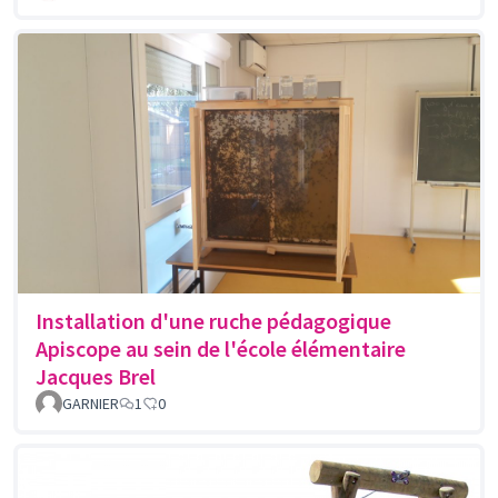
Installation d'une ruche pédagogique
Apiscope au sein de l'école élémentaire
Jacques Brel
GARNIER
1
0