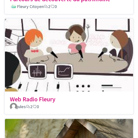
Fleury Citoyen
2
0
Web Radio Fleury
jules
2
0