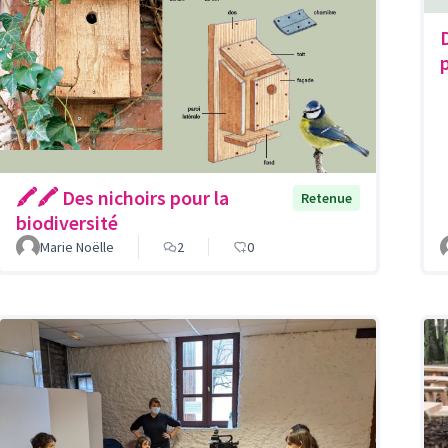
🖍🖍 Des nichoirs pour la
Retenue
biodiversité
Marie Noëlle
2
0