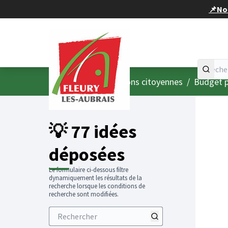
Panneau de gestion des cookies
📌Nou
Accueil
Menu principal
/
Consultations citoyennes
/
Budget p
💡 77 idées
déposées
Le formulaire ci-dessous filtre
dynamiquement les résultats de la
recherche lorsque les conditions de
recherche sont modifiées.