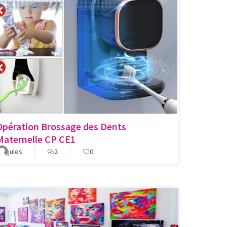
Opération Brossage des Dents
Maternelle CP CE1
jules
2
0