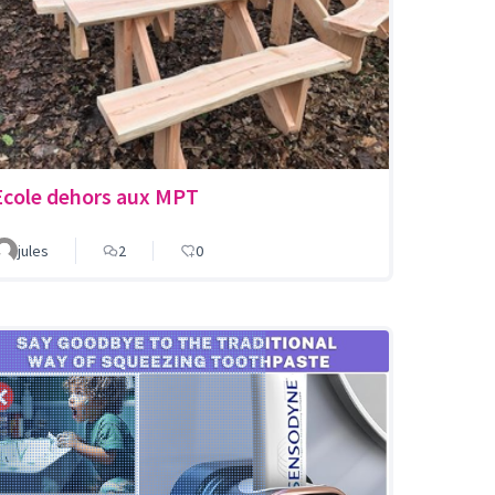
Ecole dehors aux MPT
jules
2
0