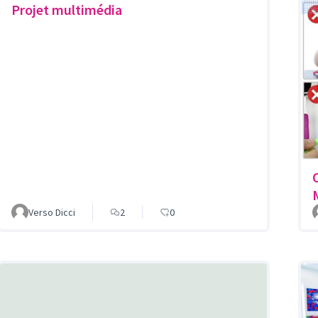
Projet multimédia
Verso Dicci
2
0