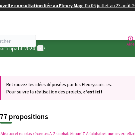
velle consultation liée au Fleury Mag
-
Du 06 juillet au 23 août 
Aide
Menu utilisateur
articipatif 2024
/
Retrouvez les idées déposées par les Fleuryssois-es.
Pour suivre la réalisation des projets,
c'est ici !
77 propositions
Aléatoire
Les plus récentes
A-Z (alphabétique)
Z-A (alphabétique inverse)
Le