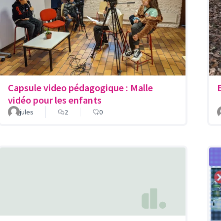
Capsule video pédagogique : Malle
vidéo pour les enfants
jules
2
0