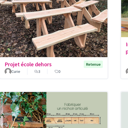
Projet école dehors
Retenue
Curie
3
0