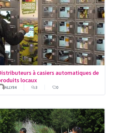
Distributeurs à casiers automatiques de
produits locaux
ALLY84
3
0