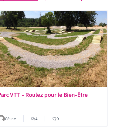
Parc VTT - Roulez pour le Bien-Être
Céline
4
0