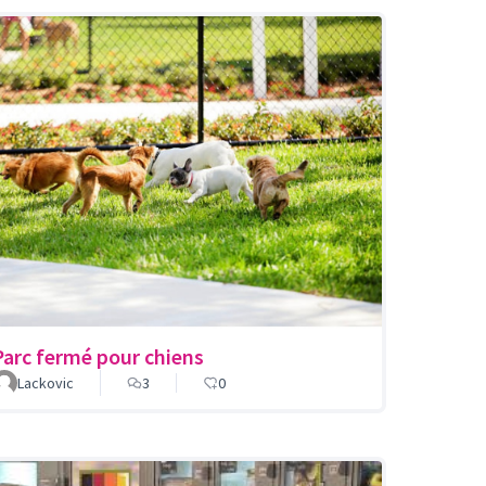
Parc fermé pour chiens
Lackovic
3
0