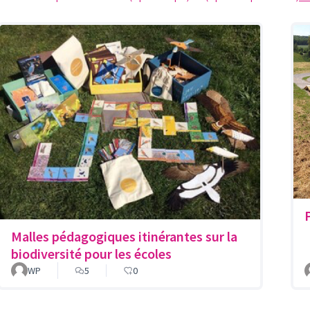
Malles pédagogiques itinérantes sur la
biodiversité pour les écoles
WP
5
0