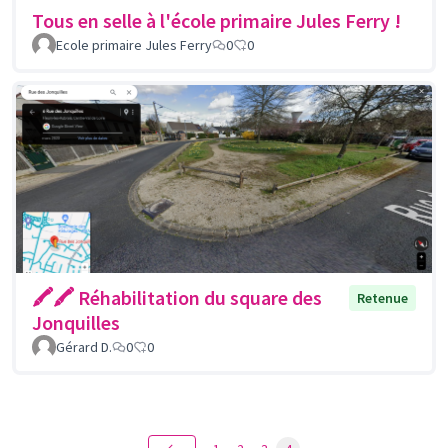
Tous en selle à l'école primaire Jules Ferry !
Ecole primaire Jules Ferry
0
0
🖍🖍 Réhabilitation du square des
Retenue
Jonquilles
Gérard D.
0
0