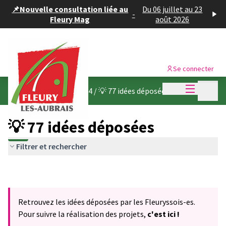
Panneau de gestion des cookies
📌Nouvelle consultation liée au
Du 06 juillet au 23
-
Fleury Mag
août 2026
Se connecter
Menu princi
Menu p
Budget participatif 2024
/
💡 77 idées déposées
💡 77 idées déposées
Filtrer et rechercher
Retrouvez les idées déposées par les Fleuryssois-es.
Pour suivre la réalisation des projets,
c'est ici !