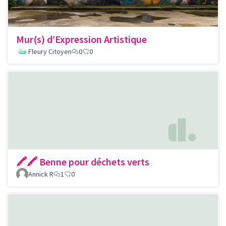
Mur(s) d’Expression Artistique
Fleury Citoyen
0
0
🖍🖍 Benne pour déchets verts
Annick R
1
0