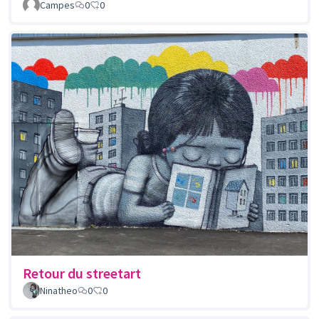
Campes
0
0
Retour du streetart
Ninatheo
0
0