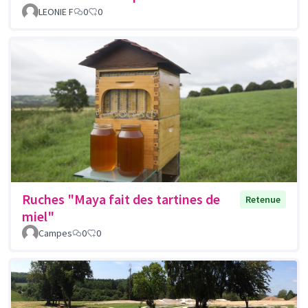
LEONIE F
0
0
Ruches "Maya fait des tartines de
Retenue
miel"
Campes
0
0