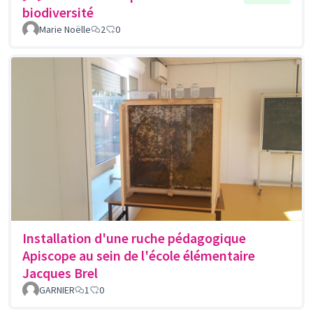
biodiversité
Marie Noëlle
2
0
Installation d'une ruche pédagogique
Apiscope au sein de l'école élémentaire
Jacques Brel
GARNIER
1
0