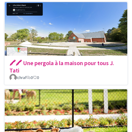
🖍🖍 Une pergola à la maison pour tous J.
Tati
Ichraf
0
0