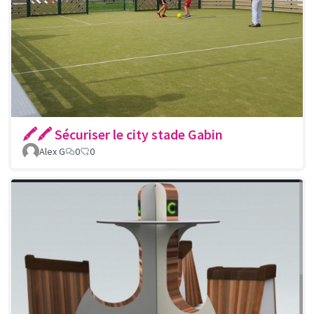
🖍🖍 Sécuriser le city stade Gabin
Alex G
0
0