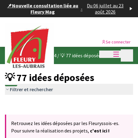
Panneau de gestion des cookies
📌Nouvelle consultation liée au
Du 06 juillet au 23
-
Fleury Mag
août 2026
Se connecter
Menu princi
Menu p
Budget participatif 2024
/
💡 77 idées déposées
💡 77 idées déposées
Filtrer et rechercher
Retrouvez les idées déposées par les Fleuryssois-es.
Pour suivre la réalisation des projets,
c'est ici !