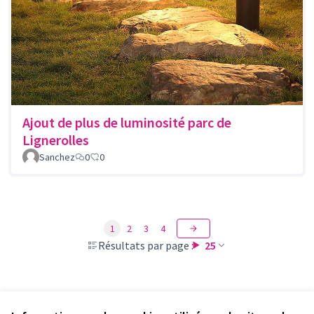
Ajout de plus de luminosité parc de
Lignerolles
Sanchez
0
0
1
2
3
4
Résultats par page :
25
Voir toutes les propositions retirées