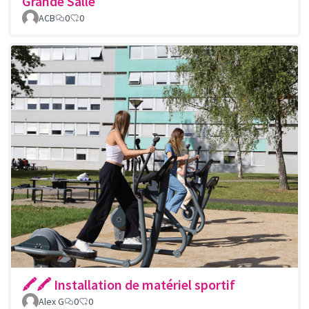
Grande Salle
ACB
0
0
🖍🖍 Installation de matériel sportif
Alex G
0
0