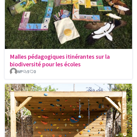
Malles pédagogiques itinérantes sur la
biodiversité pour les écoles
WP
5
0