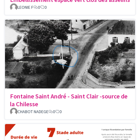
LEONIE F
0
0
Fontaine Saint André - Saint Clair -source de
la Chilesse
CHABOT NADEGE
0
0