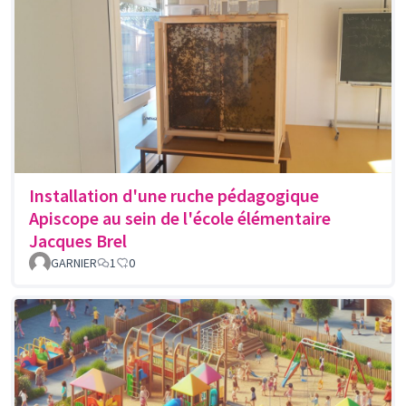
Installation d'une ruche pédagogique
Apiscope au sein de l'école élémentaire
Jacques Brel
GARNIER
1
0