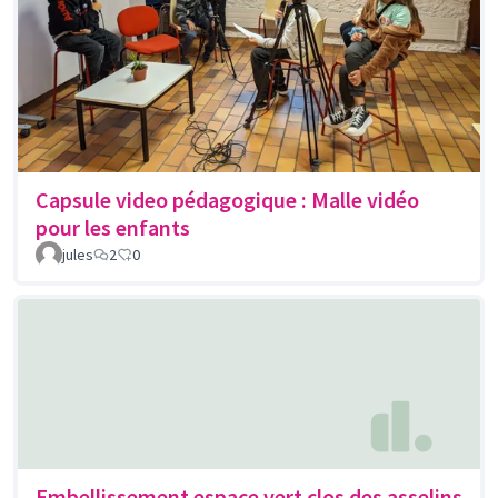
Capsule video pédagogique : Malle vidéo
pour les enfants
jules
2
0
Embellissement espace vert clos des asselins