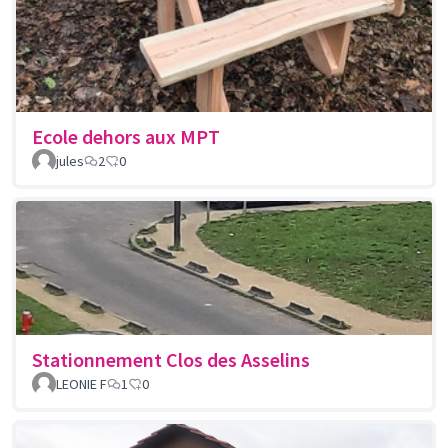
Ecole dehors aux MPT
jules
2
0
Stationnement Clos des Asselins
LEONIE F
1
0