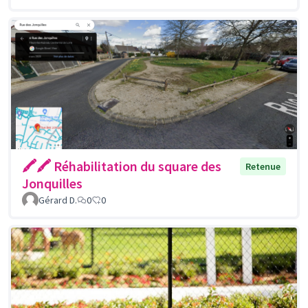
🖍🖍 Réhabilitation du square des
Retenue
Jonquilles
Gérard D.
0
0