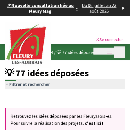
Panneau de gestion des cookies
📌Nouvelle consultation liée au
Du 06 juillet au 23
-
Fleury Mag
août 2026
Se connecter
Menu princi
Menu p
Budget participatif 2024
/
💡 77 idées déposées
💡 77 idées déposées
Filtrer et rechercher
Retrouvez les idées déposées par les Fleuryssois-es.
Pour suivre la réalisation des projets,
c'est ici !