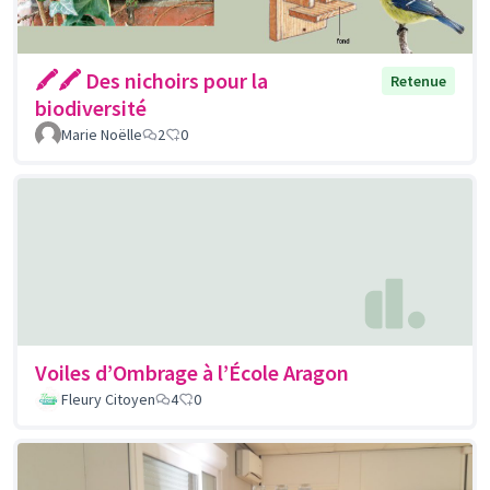
🖍🖍 Des nichoirs pour la
Retenue
biodiversité
Marie Noëlle
2
0
Voiles d’Ombrage à l’École Aragon
Fleury Citoyen
4
0