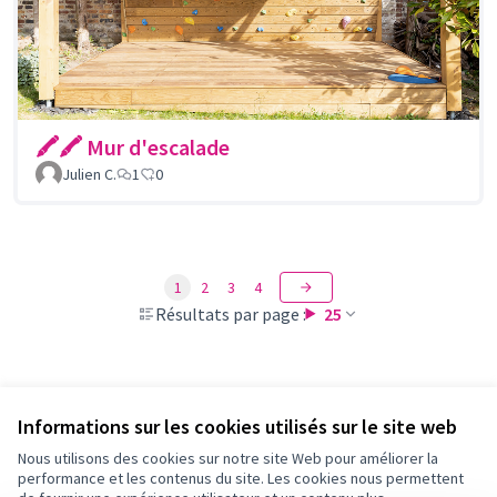
🖍🖍 Mur d'escalade
Julien C.
1
0
1
2
3
4
Résultats par page :
25
Voir toutes les propositions retirées
Informations sur les cookies utilisés sur le site web
Nous utilisons des cookies sur notre site Web pour améliorer la
performance et les contenus du site. Les cookies nous permettent
Conditions d'utilisation