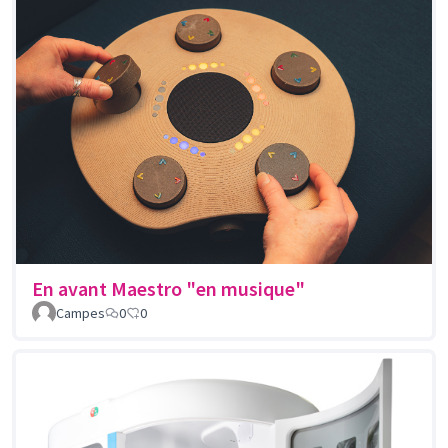
En avant Maestro "en musique"
Campes
0
0