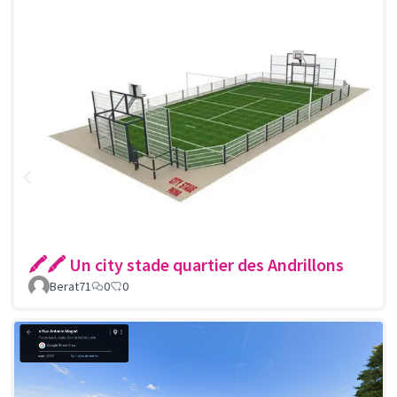
🖍🖍 Un city stade quartier des Andrillons
Berat71
0
0