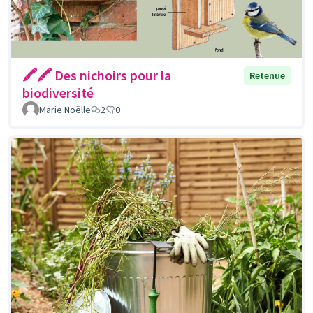
🖍🖍 Des nichoirs pour la
Retenue
biodiversité
Marie Noëlle
2
0