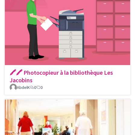
🖍🖍 Photocopieur à la bibliothèque Les
Jacobins
AbdelK
0
0