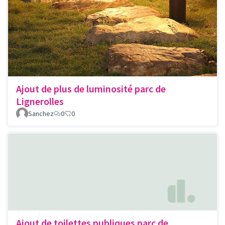
Ajout de plus de luminosité parc de
Lignerolles
Sanchez
0
0
Ajout de toilettes publiques parc de