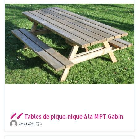
🖍🖍 Tables de pique-nique à la MPT Gabin
Alex G
0
0