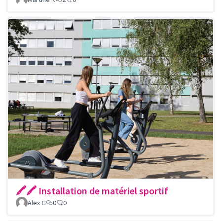
🖍🖍 Installation de matériel sportif
Alex G
0
0