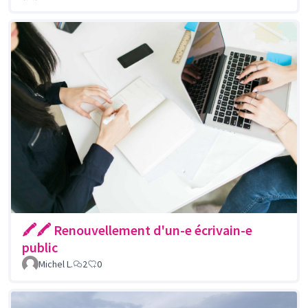
🖍🖍 Renouvellement d'un-e écrivain-e
public
Michel L.
2
0