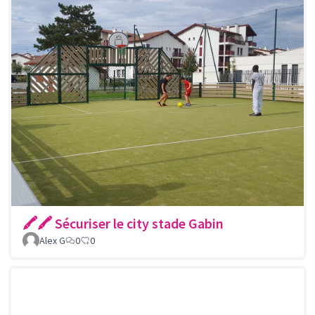
🖍🖍 Sécuriser le city stade Gabin
Alex G
0
0