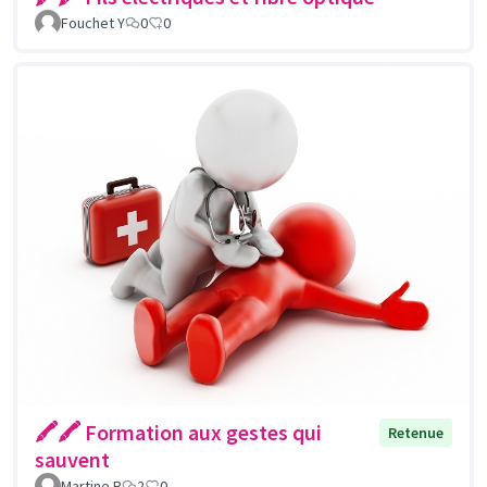
Fouchet Y
0
0
🖍🖍 Formation aux gestes qui
Retenue
sauvent
Martine R
2
0