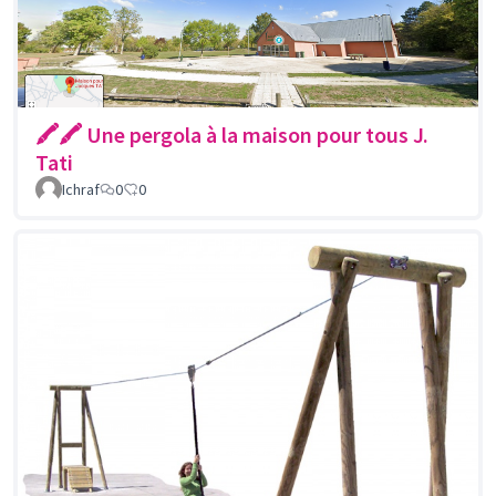
🖍🖍 Une pergola à la maison pour tous J.
Tati
Ichraf
0
0