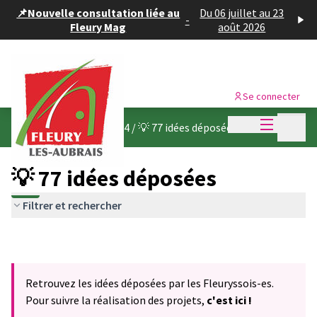
Panneau de gestion des cookies
📌Nouvelle consultation liée au
Du 06 juillet au 23
-
Fleury Mag
août 2026
Se connecter
Menu princi
Menu p
Budget participatif 2024
/
💡 77 idées déposées
💡 77 idées déposées
Filtrer et rechercher
Retrouvez les idées déposées par les Fleuryssois-es.
Pour suivre la réalisation des projets,
c'est ici !