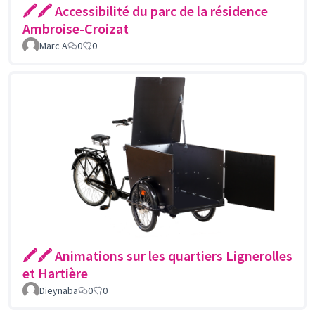
🖍🖍 Accessibilité du parc de la résidence
Ambroise-Croizat
Marc A
0
0
🖍🖍 Animations sur les quartiers Lignerolles
et Hartière
Dieynaba
0
0