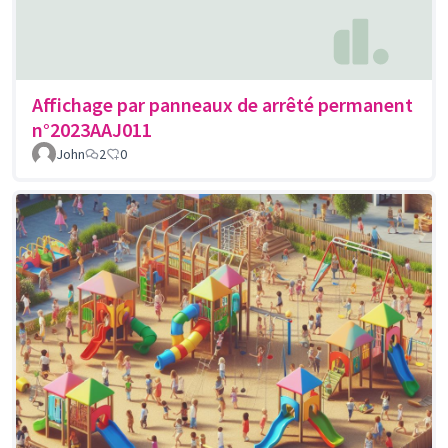
Affichage par panneaux de arrêté permanent
n°2023AAJ011
John
2
0