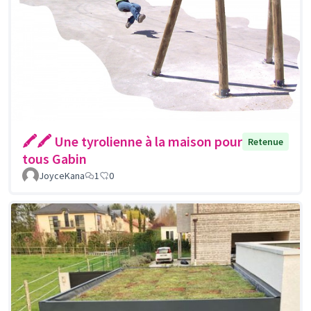
🖍🖍 Une tyrolienne à la maison pour
Retenue
tous Gabin
JoyceKana
1
0