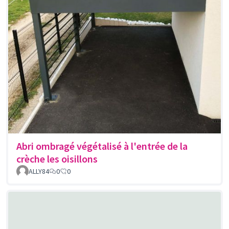
Abri ombragé végétalisé à l'entrée de la
crèche les oisillons
ALLY84
0
0