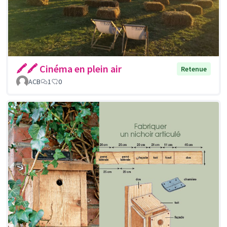
🖍🖍 Cinéma en plein air
Retenue
ACB
1
0