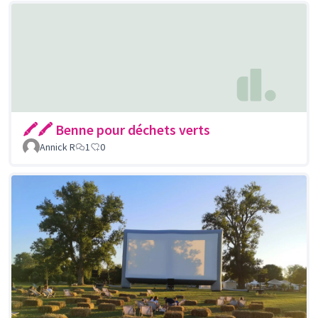
🖍🖍 Benne pour déchets verts
Annick R
1
0