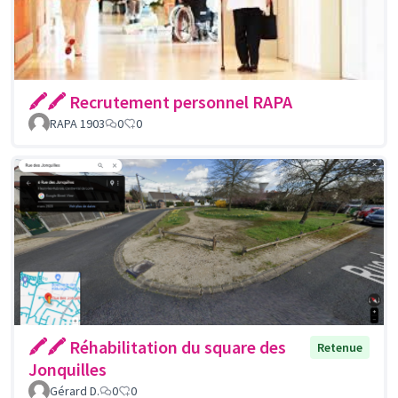
🖍🖍 Recrutement personnel RAPA
RAPA 1903
0
0
🖍🖍 Réhabilitation du square des
Retenue
Jonquilles
Gérard D.
0
0