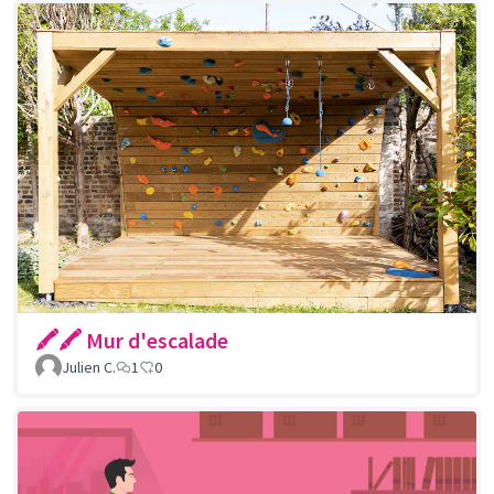
🖍🖍 Mur d'escalade
Julien C.
1
0