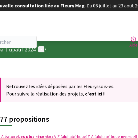
velle consultation liée au Fleury Mag
-
Du 06 juillet au 23 août 
Aide
Menu utilisateur
articipatif 2024
/
Retrouvez les idées déposées par les Fleuryssois-es.
Pour suivre la réalisation des projets,
c'est ici !
77 propositions
Aléatoire
Les plus récentes
A-Z (alphabétique)
Z-A (alphabétique inverse)