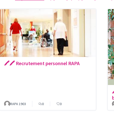
🖍🖍 Recrutement personnel RAPA
RAPA 1903
0
0