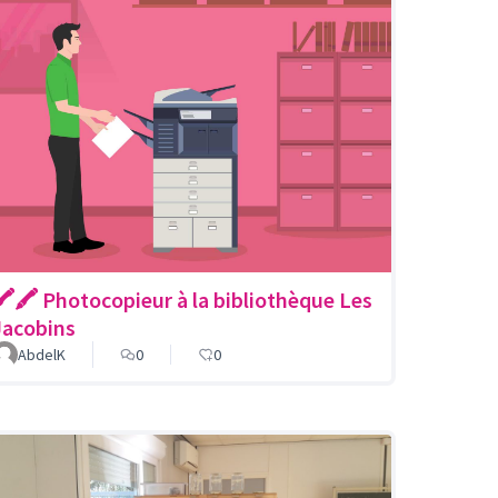
🖍🖍 Photocopieur à la bibliothèque Les
Jacobins
AbdelK
0
0