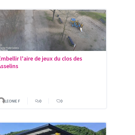
Embellir l'aire de jeux du clos des
Asselins
LEONIE F
0
0