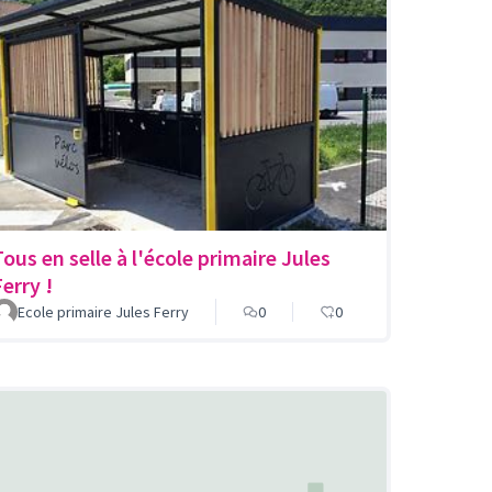
Tous en selle à l'école primaire Jules
erry !
Ecole primaire Jules Ferry
0
0