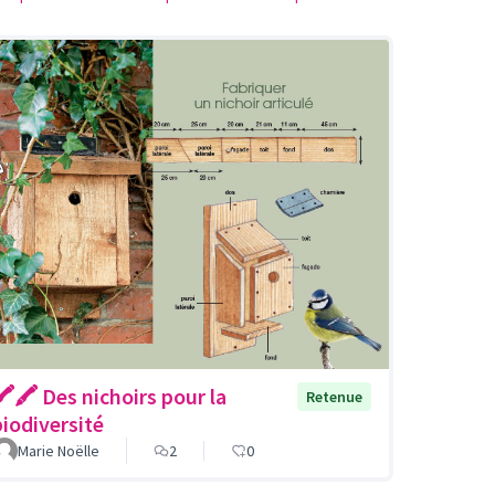
🖍🖍 Des nichoirs pour la
Retenue
biodiversité
Marie Noëlle
2
0