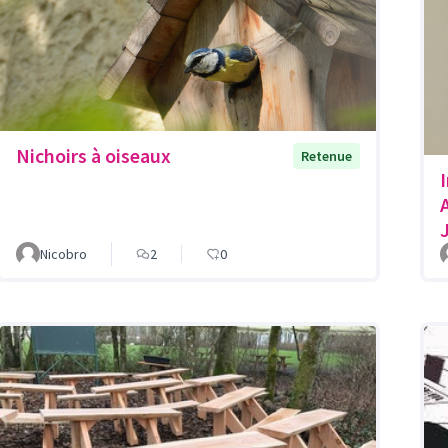
Nichoirs à oiseaux
Retenue
Nicobro
2
0