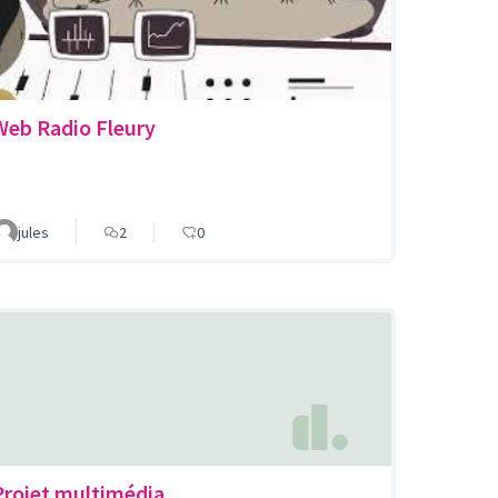
Web Radio Fleury
jules
2
0
Projet multimédia