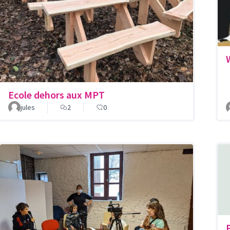
Ecole dehors aux MPT
jules
2
0