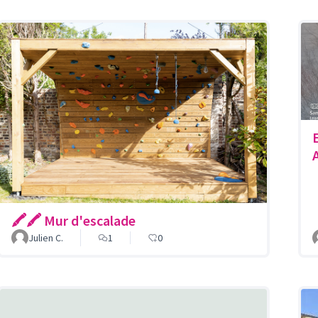
🖍🖍 Mur d'escalade
Julien C.
1
0