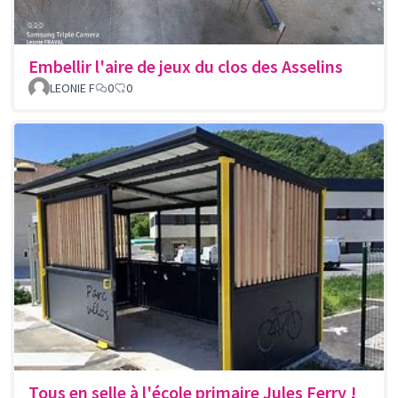
Embellir l'aire de jeux du clos des Asselins
LEONIE F
0
0
Tous en selle à l'école primaire Jules Ferry !