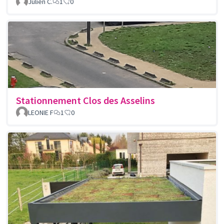
Julien C.
1
0
Stationnement Clos des Asselins
LEONIE F
1
0