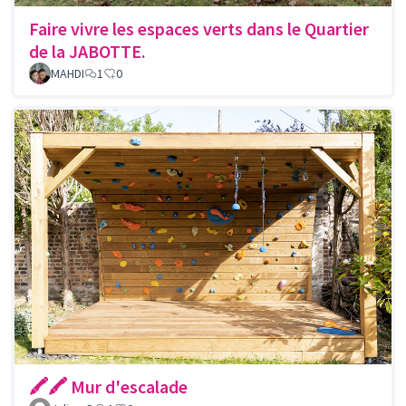
Faire vivre les espaces verts dans le Quartier
de la JABOTTE.
MAHDI
1
0
🖍🖍 Mur d'escalade