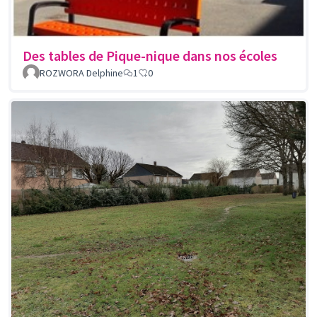
Des tables de Pique-nique dans nos écoles
ROZWORA Delphine
1
0