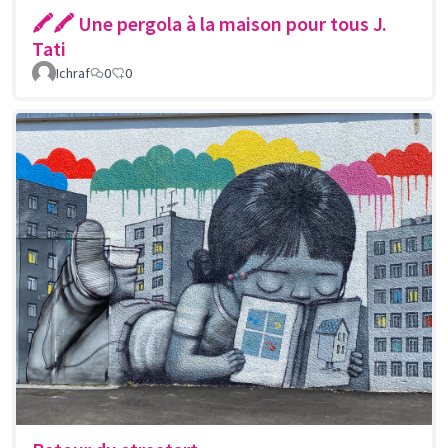
🖍🖍 Une pergola à la maison pour tous J.
Tati
Ichraf
0
0