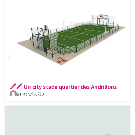
🖍🖍 Un city stade quartier des Andrillons
Berat71
0
0