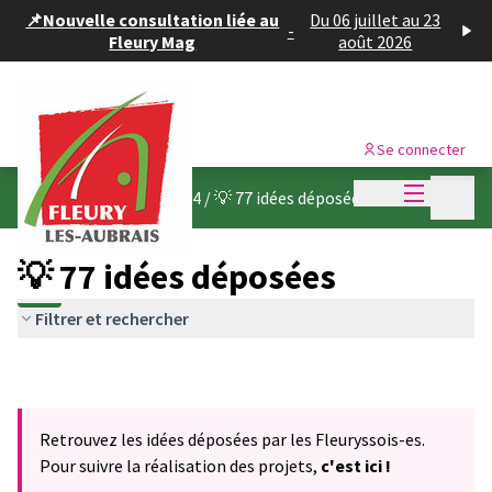
Panneau de gestion des cookies
📌Nouvelle consultation liée au
Du 06 juillet au 23
-
Fleury Mag
août 2026
Se connecter
Menu princi
Menu p
Budget participatif 2024
/
💡 77 idées déposées
💡 77 idées déposées
Filtrer et rechercher
Retrouvez les idées déposées par les Fleuryssois-es.
Pour suivre la réalisation des projets,
c'est ici !