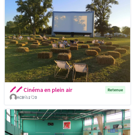
🖍🖍 Cinéma en plein air
Retenue
ACB
1
0