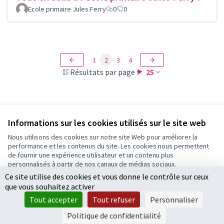
Ecole primaire Jules Ferry
0
0
1
2
3
4
Résultats par page :
25
Voir toutes les propositions retirées
Informations sur les cookies utilisés sur le site web
Nous utilisons des cookies sur notre site Web pour améliorer la
performance et les contenus du site. Les cookies nous permettent
Conditions d'utilisation
de fournir une expérience utilisateur et un contenu plus
Paramètres des cookies
personnalisés à partir de nos canaux de médias sociaux.
Ce site utilise des cookies et vous donne le contrôle sur ceux
Tout accepter
que vous souhaitez activer
Accepter seulement les cookies essentiels
Licence Cre
(Lien extern
Tout accepter
Tout refuser
Personnaliser
(Lien externe)
Site réalisé par
Open Source Politics
grâce au
logiciel libre
Paramètres
(Lien externe)
Decidim
.
Politique de confidentialité
(Lien externe)