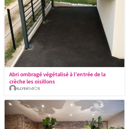
Abri ombragé végétalisé à l'entrée de la
crèche les oisillons
ALLY84
0
0