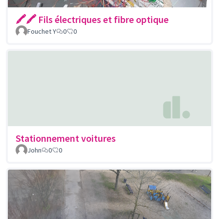
🖍🖍 Fils électriques et fibre optique
Fouchet Y
0
0
Stationnement voitures
John
0
0