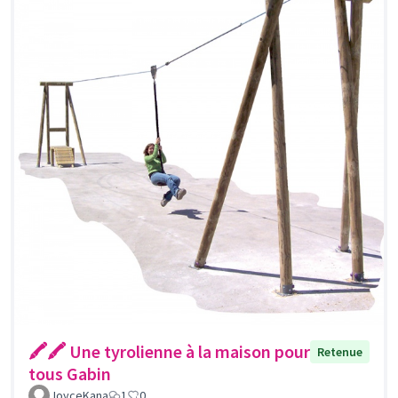
🖍🖍 Une tyrolienne à la maison pour
Retenue
tous Gabin
JoyceKana
1
0