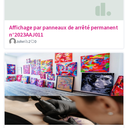
Affichage par panneaux de arrêté permanent
n°2023AAJ011
John
2
0