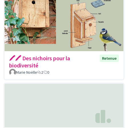
🖍🖍 Des nichoirs pour la
Retenue
biodiversité
Marie Noëlle
2
0