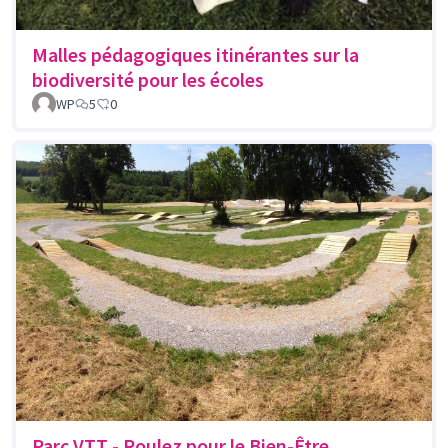
Malles pédagogiques itinérantes sur la
biodiversité pour les écoles
WP
5
0
Parc VTT - Roulez pour le Bien-Être