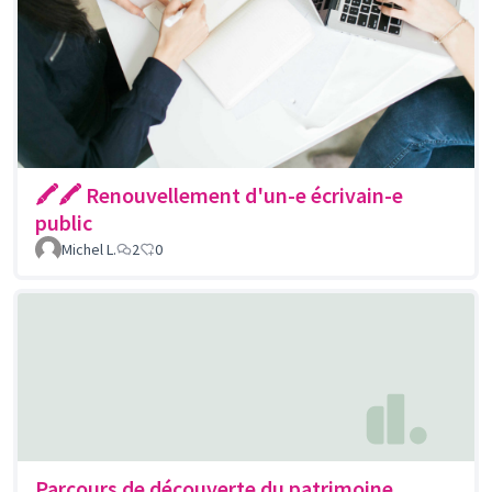
🖍🖍 Renouvellement d'un-e écrivain-e
public
Michel L.
2
0
Parcours de découverte du patrimoine