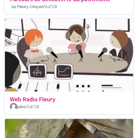
Fleury Citoyen
2
0
Web Radio Fleury
jules
2
0