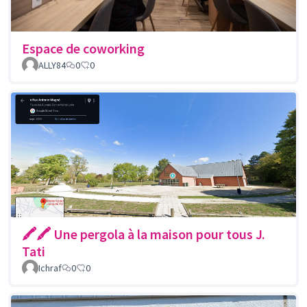
Espace de coworking
ALLY84
0
0
🖍🖍 Une pergola à la maison pour tous J.
Tati
Ichraf
0
0