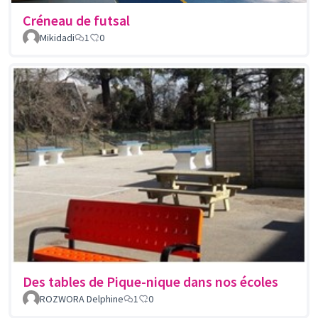
Créneau de futsal
Mikidadi
1
0
Des tables de Pique-nique dans nos écoles
ROZWORA Delphine
1
0