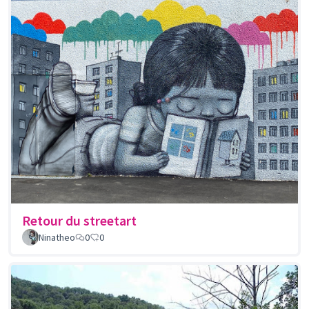
Retour du streetart
Ninatheo
0
0