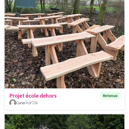
Projet école dehors
Retenue
Curie
3
0