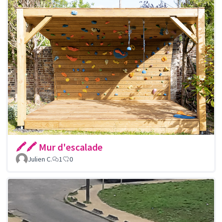
🖍🖍 Mur d'escalade
Julien C.
1
0