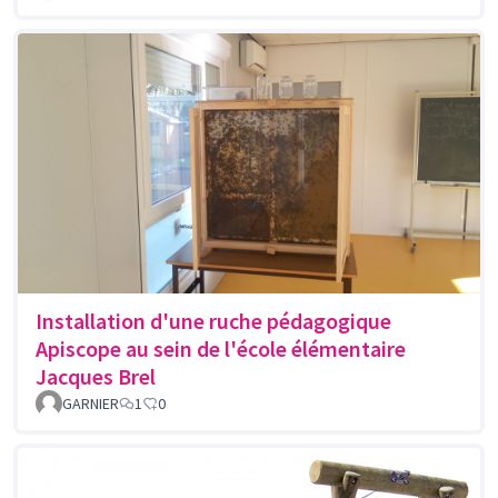
Installation d'une ruche pédagogique
Apiscope au sein de l'école élémentaire
Jacques Brel
GARNIER
1
0