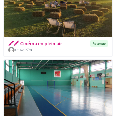
🖍🖍 Cinéma en plein air
Retenue
ACB
1
0