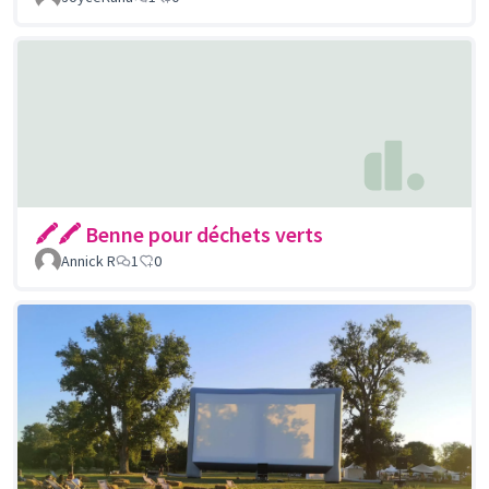
🖍🖍 Benne pour déchets verts
Annick R
1
0