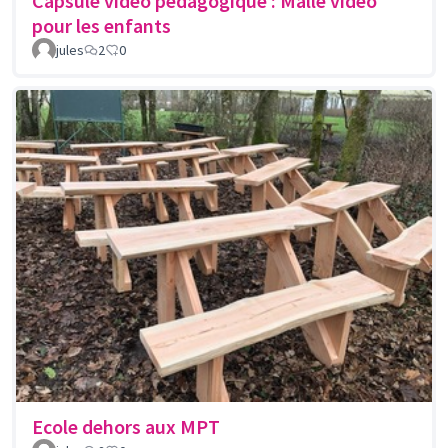
Capsule video pédagogique : Malle vidéo
pour les enfants
jules
2
0
Ecole dehors aux MPT