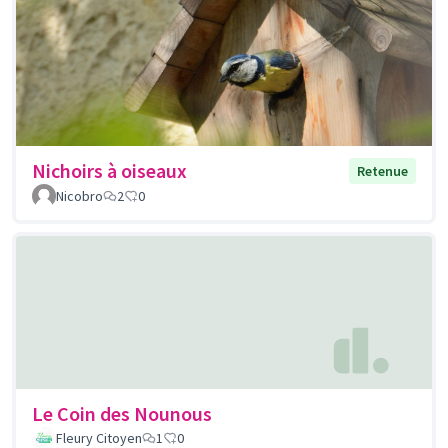
Nichoirs à oiseaux
Retenue
Nicobro
2
0
Le Coin des Nounous
Fleury Citoyen
1
0