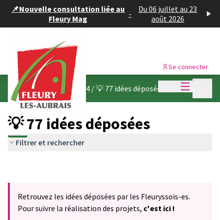
Panneau de gestion des cookies
📌Nouvelle consultation liée au
Du 06 juillet au 23
-
Fleury Mag
août 2026
Se connecter
Menu princi
Menu p
Budget participatif 2024
/
💡 77 idées déposées
💡 77 idées déposées
Filtrer et rechercher
Retrouvez les idées déposées par les Fleuryssois-es.
Pour suivre la réalisation des projets,
c'est ici !