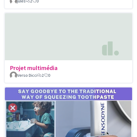
jules
2
0
Projet multimédia
Verso Dicci
2
0