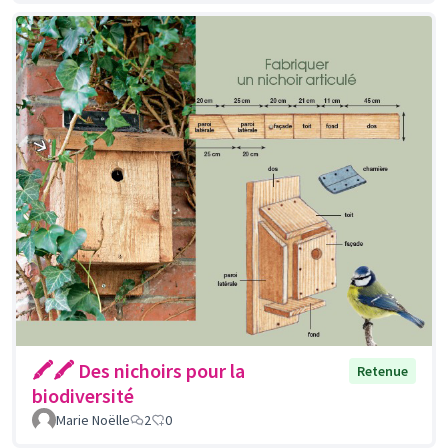
🖍🖍 Des nichoirs pour la
Retenue
biodiversité
Marie Noëlle
2
0