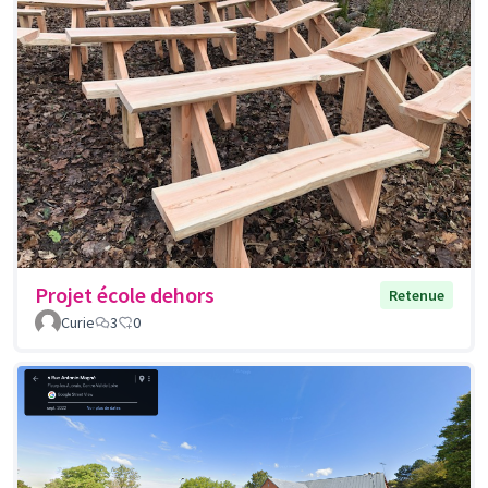
Projet école dehors
Retenue
Curie
3
0