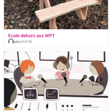
Ecole dehors aux MPT
jules
2
0