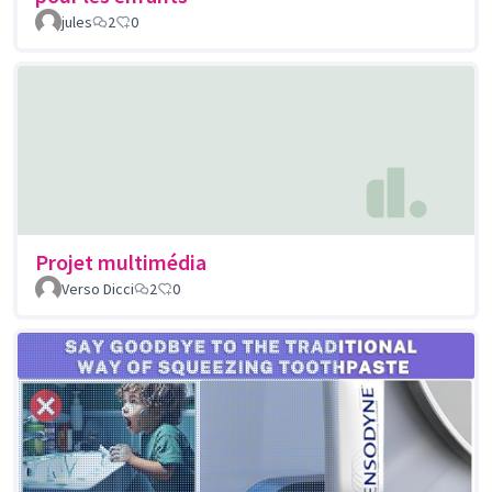
jules
2
0
Projet multimédia
Verso Dicci
2
0