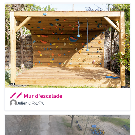
🖍🖍 Mur d'escalade
Julien C.
1
0