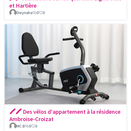
et Hartière
Dieynaba
0
0
🖍🖍 Des vélos d'appartement à la résidence
Ambroise-Croizat
MC B
0
0