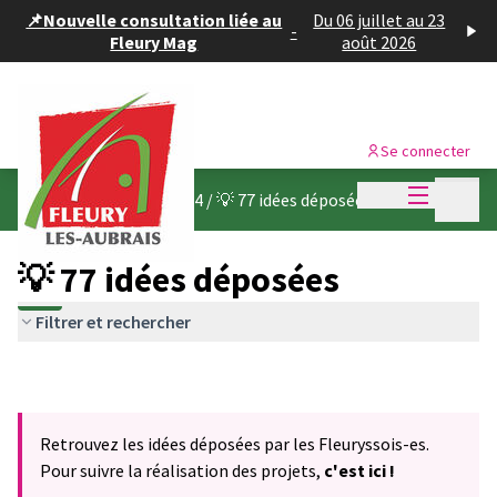
Panneau de gestion des cookies
📌Nouvelle consultation liée au
Du 06 juillet au 23
-
Fleury Mag
août 2026
Se connecter
Menu princi
Menu p
Budget participatif 2024
/
💡 77 idées déposées
💡 77 idées déposées
Filtrer et rechercher
Retrouvez les idées déposées par les Fleuryssois-es.
Pour suivre la réalisation des projets,
c'est ici !