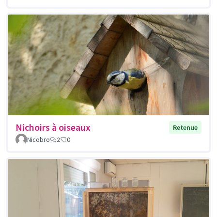
Nichoirs à oiseaux
Retenue
Nicobro
2
0