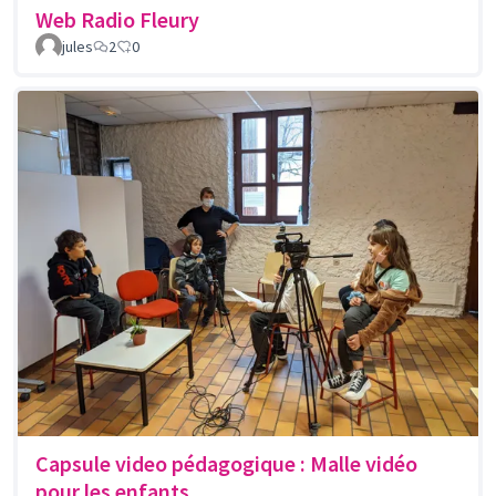
Web Radio Fleury
jules
2
0
Capsule video pédagogique : Malle vidéo
pour les enfants