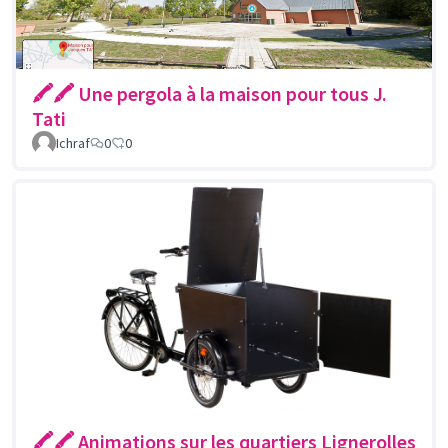
🖍🖍 Une pergola à la maison pour tous J.
Tati
Ichraf
0
0
🖍🖍 Animations sur les quartiers Lignerolles