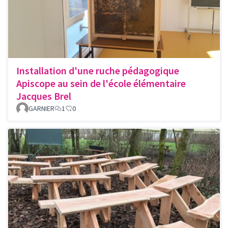
Installation d'une ruche pédagogique
Apiscope au sein de l'école élémentaire
Jacques Brel
GARNIER
1
0