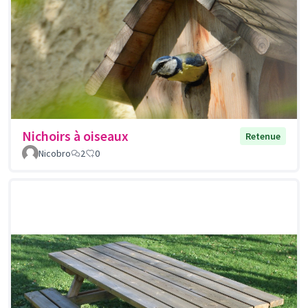
Nichoirs à oiseaux
Retenue
Nicobro
2
0