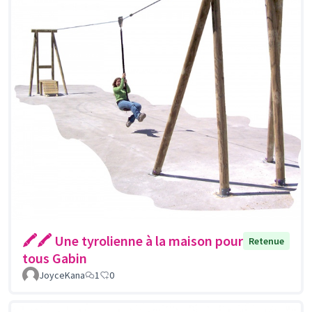
🖍🖍 Une tyrolienne à la maison pour
Retenue
tous Gabin
JoyceKana
1
0