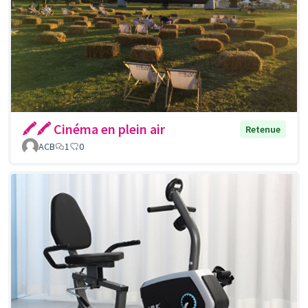
🖍🖍 Cinéma en plein air
Retenue
ACB
1
0