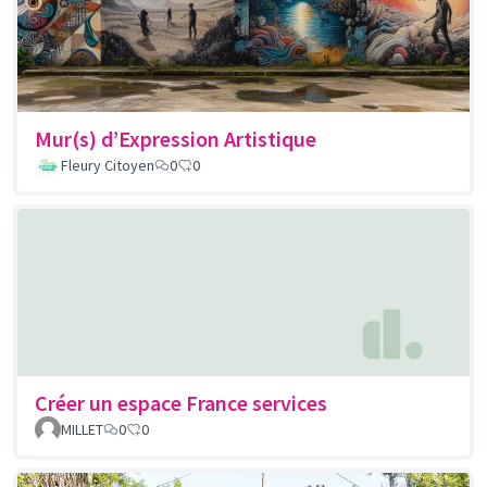
Mur(s) d’Expression Artistique
Fleury Citoyen
0
0
Créer un espace France services
MILLET
0
0