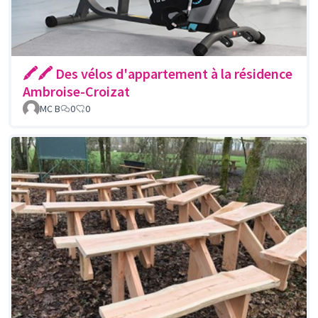
🖍🖍 Des vélos d'appartement à la résidence
Ambroise-Croizat
MC B
0
0