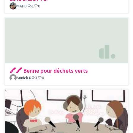
MAHDI
1
0
🖍🖍 Benne pour déchets verts
Annick R
1
0