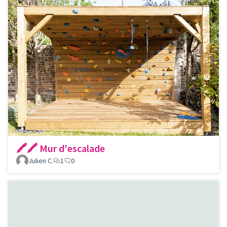
🖍🖍 Mur d'escalade
Julien C.
1
0