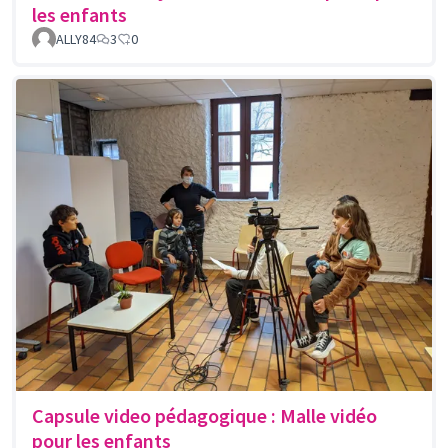
les enfants
ALLY84
3
0
Capsule video pédagogique : Malle vidéo
pour les enfants