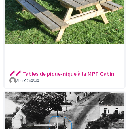
🖍🖍 Tables de pique-nique à la MPT Gabin
Alex G
0
0