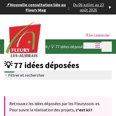
Panneau de gestion des cookies
📌Nouvelle consultation liée au
Du 06 juillet au 23
-
Fleury Mag
août 2026
Se connecter
Menu princi
Menu p
Budget participatif 2024
/
💡 77 idées déposées
💡 77 idées déposées
Filtrer et rechercher
Retrouvez les idées déposées par les Fleuryssois-es.
Pour suivre la réalisation des projets,
c'est ici !