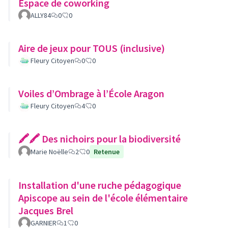
Espace de coworking
ALLY84
0
0
Aire de jeux pour TOUS (inclusive)
Fleury Citoyen
0
0
Voiles d’Ombrage à l’École Aragon
Fleury Citoyen
4
0
🖍🖍 Des nichoirs pour la biodiversité
Marie Noëlle
2
0
Retenue
Installation d'une ruche pédagogique
Apiscope au sein de l'école élémentaire
Jacques Brel
GARNIER
1
0