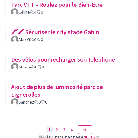
Parc VTT - Roulez pour le Bien-Être
Céline
4
0
🖍🖍 Sécuriser le city stade Gabin
Alex G
0
0
Des vélos pour recharger son telephone
ALLY84
0
0
Ajout de plus de luminosité parc de
Lignerolles
Sanchez
0
0
1
2
3
4
Résultats par page :
25