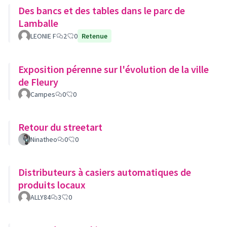
Des bancs et des tables dans le parc de
Lamballe
LEONIE F
2
0
Retenue
Exposition pérenne sur l'évolution de la ville
de Fleury
Campes
0
0
Retour du streetart
Ninatheo
0
0
Distributeurs à casiers automatiques de
produits locaux
ALLY84
3
0