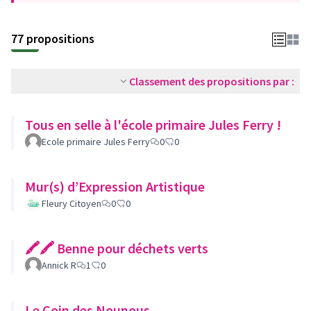
77 propositions
Classement des propositions par :
Tous en selle à l'école primaire Jules Ferry !
Ecole primaire Jules Ferry
0
0
Mur(s) d’Expression Artistique
Fleury Citoyen
0
0
🖍🖍 Benne pour déchets verts
Annick R
1
0
Le Coin des Nounous