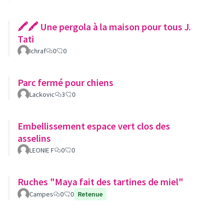
🖍🖍 Une pergola à la maison pour tous J.
Tati
Ichraf
0
0
Parc fermé pour chiens
Lackovic
3
0
Embellissement espace vert clos des
asselins
LEONIE F
0
0
Ruches "Maya fait des tartines de miel"
Campes
0
0
Retenue