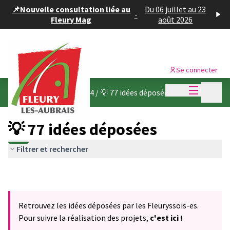
Panneau de gestion des cookies
📌Nouvelle consultation liée au
Du 06 juillet au 23
-
Fleury Mag
août 2026
Se connecter
Menu princi
Menu p
Budget participatif 2024
/
💡 77 idées déposées
💡 77 idées déposées
Filtrer et rechercher
Retrouvez les idées déposées par les Fleuryssois-es.
Pour suivre la réalisation des projets,
c'est ici !