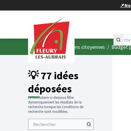
Panneau de gestion des cookies
📌Nou
Accueil
Menu principal
/
Consultations citoyennes
/
Budget p
💡 77 idées
déposées
Le formulaire ci-dessous filtre
dynamiquement les résultats de la
recherche lorsque les conditions de
recherche sont modifiées.