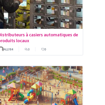
Distributeurs à casiers automatiques de
produits locaux
ALLY84
3
0