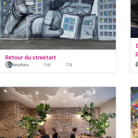
Retour du streetart
Ninatheo
0
0