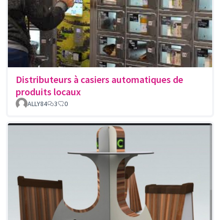
Distributeurs à casiers automatiques de
produits locaux
ALLY84
3
0