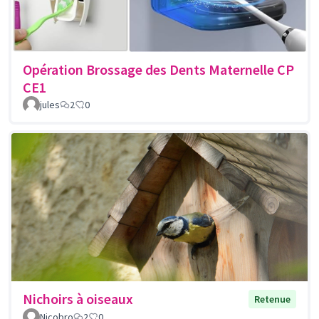
Opération Brossage des Dents Maternelle CP
CE1
jules
2
0
Nichoirs à oiseaux
Retenue
Nicobro
2
0