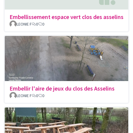
Embellissement espace vert clos des asselins
LEONIE F
0
0
Embellir l'aire de jeux du clos des Asselins
LEONIE F
0
0