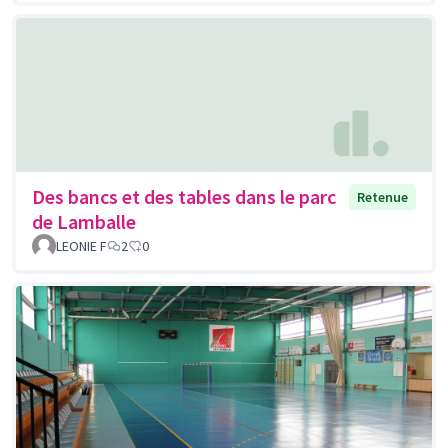
Des bancs et des tables dans le parc
Retenue
de Lamballe
LEONIE F
2
0