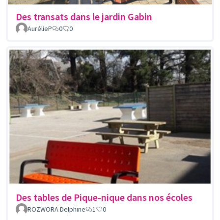
Des transats dans le jardin Gabin
AurélieP
0
0
Des tables de Pique-nique dans nos écoles
ROZWORA Delphine
1
0