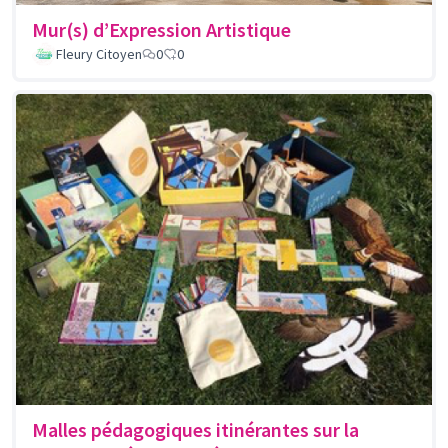
Mur(s) d’Expression Artistique
Fleury Citoyen
0
0
Malles pédagogiques itinérantes sur la