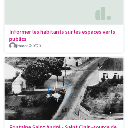
Informer les habitants sur les espaces verts
publics
jimarco
0
0
Fontaine Saint André - Saint Clair -source de