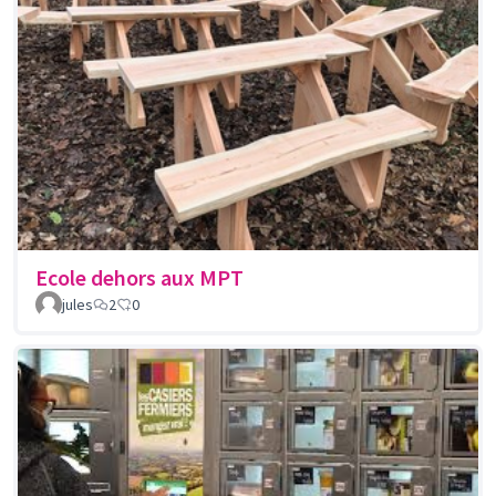
Ecole dehors aux MPT
jules
2
0