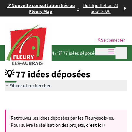
Panneau de gestion des cookies
📌Nouvelle consultation liée au
Du 06 juillet au 23
-
Fleury Mag
août 2026
Se connecter
Menu princi
Menu p
Budget participatif 2024
/
💡 77 idées déposées
💡 77 idées déposées
Filtrer et rechercher
Retrouvez les idées déposées par les Fleuryssois-es.
Pour suivre la réalisation des projets,
c'est ici !