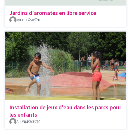
Jardins d'aromates en libre service
MILLET
0
0
Installation de jeux d'eau dans les parcs pour
les enfants
ALLY84
3
0