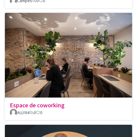
Campes
0
0
Espace de coworking
ALLY84
0
0