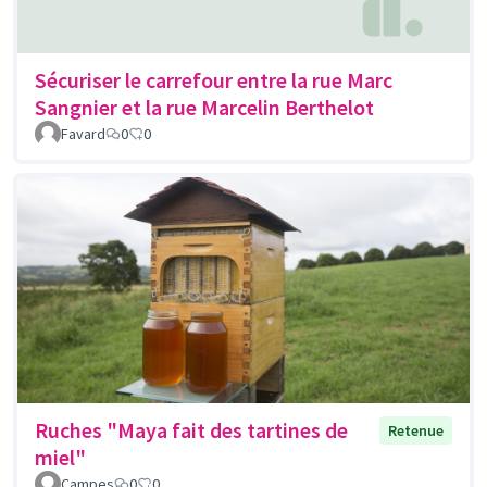
Sécuriser le carrefour entre la rue Marc
Sangnier et la rue Marcelin Berthelot
Favard
0
0
Ruches "Maya fait des tartines de
Retenue
miel"
Campes
0
0