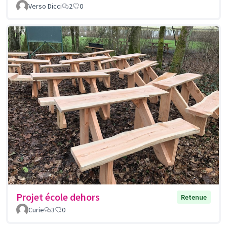
Verso Dicci
2
0
Projet école dehors
Retenue
Curie
3
0