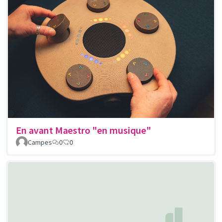
En avant Maestro "en musique"
Campes
0
0