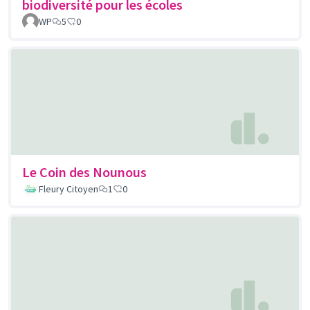
biodiversité pour les écoles
WP
5
0
Le Coin des Nounous
Fleury Citoyen
1
0