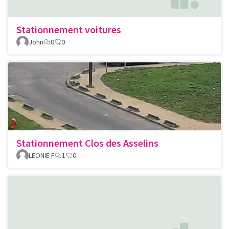
Stationnement voitures
John
0
0
Stationnement Clos des Asselins
LEONIE F
1
0