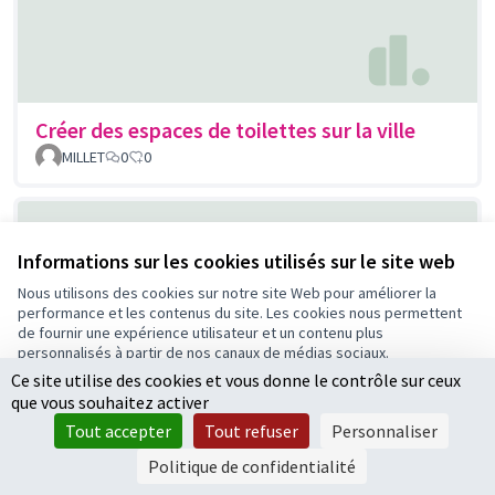
Créer des espaces de toilettes sur la ville
MILLET
0
0
Informations sur les cookies utilisés sur le site web
Nous utilisons des cookies sur notre site Web pour améliorer la
performance et les contenus du site. Les cookies nous permettent
de fournir une expérience utilisateur et un contenu plus
personnalisés à partir de nos canaux de médias sociaux.
Ce site utilise des cookies et vous donne le contrôle sur ceux
Tout accepter
Création d’une piste de running
que vous souhaitez activer
Accepter seulement les cookies essentiels
Vigneron-Larosa
0
0
Tout accepter
Tout refuser
Personnaliser
Paramètres
Politique de confidentialité