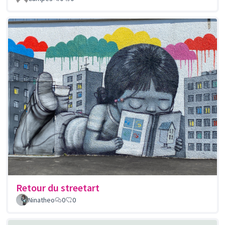
Retour du streetart
Ninatheo
0
0