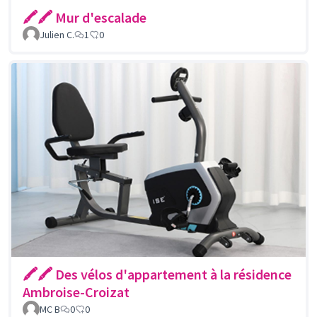
🖍🖍 Mur d'escalade
Julien C.
1
0
🖍🖍 Des vélos d'appartement à la résidence
Ambroise-Croizat
MC B
0
0