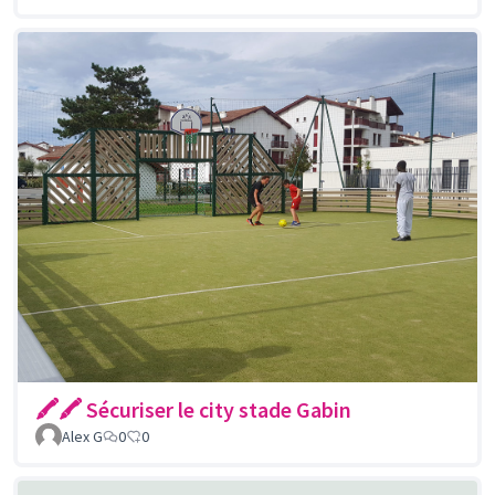
🖍🖍 Sécuriser le city stade Gabin
Alex G
0
0