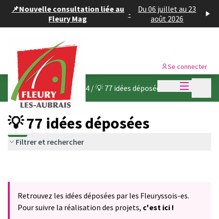
Panneau de gestion des cookies
📌Nouvelle consultation liée au
Du 06 juillet au 23
-
Fleury Mag
août 2026
Se connecter
Menu princi
Menu p
Budget participatif 2024
/
💡 77 idées déposées
💡 77 idées déposées
Filtrer et rechercher
Retrouvez les idées déposées par les Fleuryssois-es.
Pour suivre la réalisation des projets,
c'est ici !