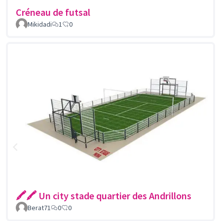
Créneau de futsal
Mikidadi
1
0
🖍🖍 Un city stade quartier des Andrillons
Berat71
0
0