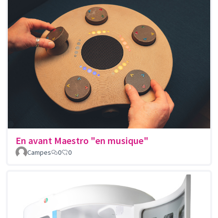
En avant Maestro "en musique"
Campes
0
0