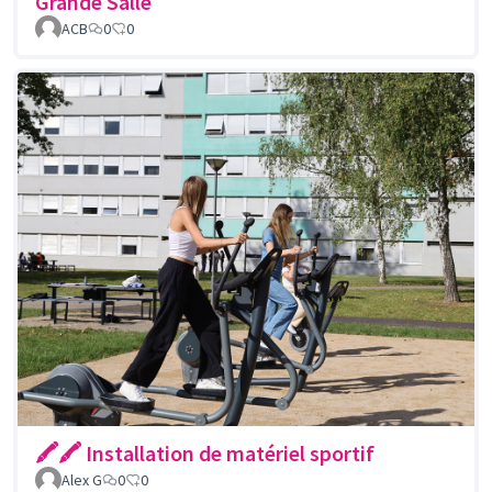
Grande Salle
ACB
0
0
🖍🖍 Installation de matériel sportif
Alex G
0
0