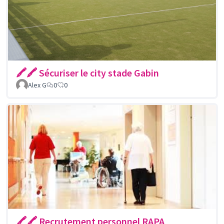
🖍🖍 Sécuriser le city stade Gabin
Alex G
0
0
🖍🖍 Recrutement personnel RAPA