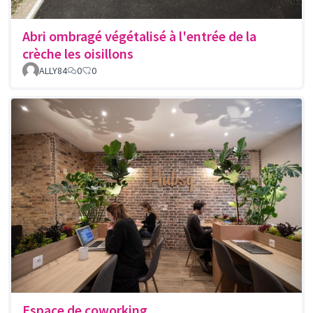
Abri ombragé végétalisé à l'entrée de la
crèche les oisillons
ALLY84
0
0
Espace de coworking