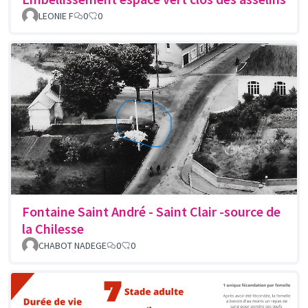
LEONIE F
0
0
Fontaine Saint André - Saint Clair -source de
la Chilesse
CHABOT NADEGE
0
0