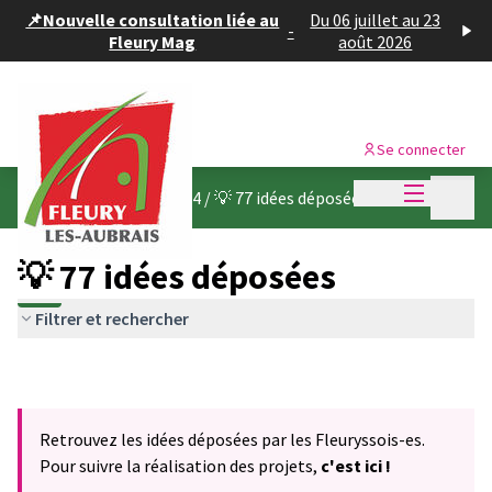
Panneau de gestion des cookies
📌Nouvelle consultation liée au
Du 06 juillet au 23
-
Fleury Mag
août 2026
Se connecter
Menu princi
Menu p
Budget participatif 2024
/
💡 77 idées déposées
💡 77 idées déposées
Filtrer et rechercher
Retrouvez les idées déposées par les Fleuryssois-es.
Pour suivre la réalisation des projets,
c'est ici !