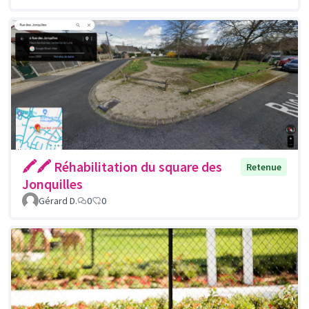
🖍🖍 Réhabilitation du square des
Retenue
Jonquilles
Gérard D.
0
0