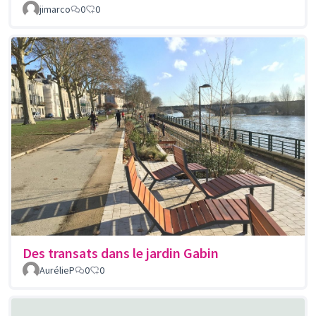
jimarco
0
0
Des transats dans le jardin Gabin
AurélieP
0
0