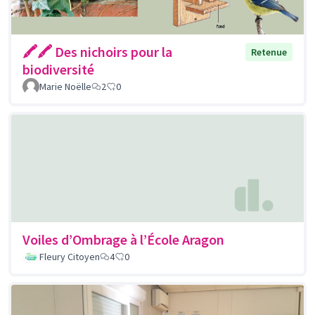
🖍🖍 Des nichoirs pour la
Retenue
biodiversité
Marie Noëlle
2
0
Voiles d’Ombrage à l’École Aragon
Fleury Citoyen
4
0