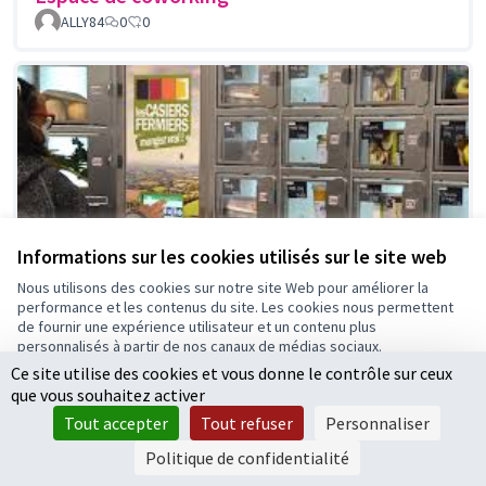
ALLY84
0
0
Informations sur les cookies utilisés sur le site web
Nous utilisons des cookies sur notre site Web pour améliorer la
performance et les contenus du site. Les cookies nous permettent
de fournir une expérience utilisateur et un contenu plus
personnalisés à partir de nos canaux de médias sociaux.
Ce site utilise des cookies et vous donne le contrôle sur ceux
Tout accepter
Distributeurs à casiers automatiques de
que vous souhaitez activer
produits locaux
Accepter seulement les cookies essentiels
Tout accepter
Tout refuser
Personnaliser
ALLY84
3
0
Paramètres
Politique de confidentialité