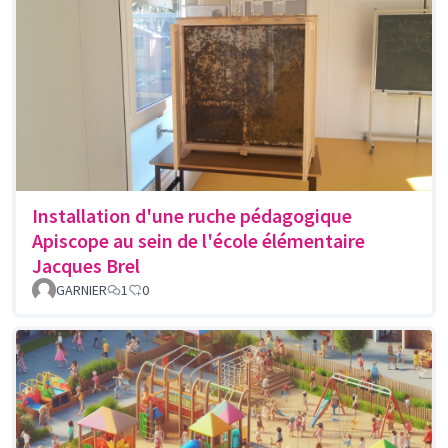
Installation d'une ruche pédagogique
Apiscope au sein de l'école élémentaire
Jacques Brel
GARNIER
1
0