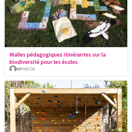
Malles pédagogiques itinérantes sur la
biodiversité pour les écoles
WP
5
0