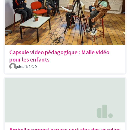
Capsule video pédagogique : Malle vidéo
pour les enfants
jules
2
0
Embellissement espace vert clos des asselins