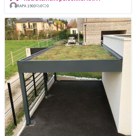
RAPA 1903
0
0