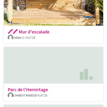
🖍🖍 Mur d'escalade
Julien C.
1
0
Parc de l'Hermitage
CHABOT NADEGE
3
0