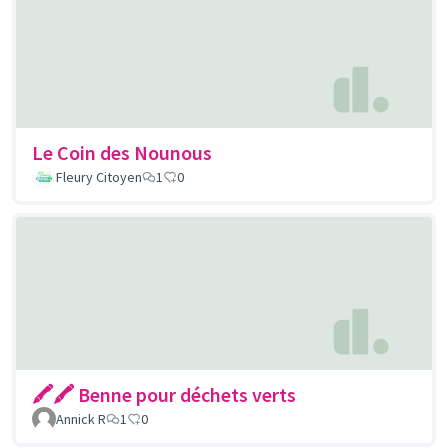
Le Coin des Nounous
Fleury Citoyen
1
0
🖍🖍 Benne pour déchets verts
Annick R
1
0