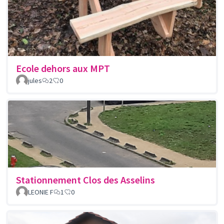
Ecole dehors aux MPT
jules
2
0
Stationnement Clos des Asselins
LEONIE F
1
0