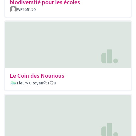
biodiversité pour les écoles
WP
5
0
Le Coin des Nounous
Fleury Citoyen
1
0