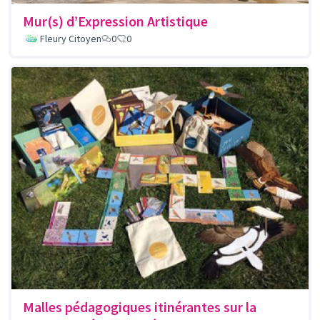
Mur(s) d’Expression Artistique
Fleury Citoyen
0
0
Malles pédagogiques itinérantes sur la