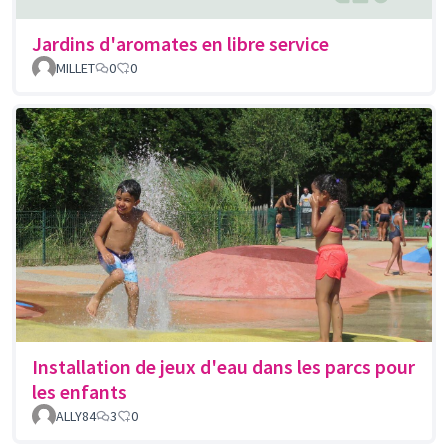
Jardins d'aromates en libre service
MILLET
0
0
Installation de jeux d'eau dans les parcs pour
les enfants
ALLY84
3
0