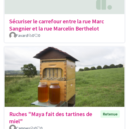
Sécuriser le carrefour entre la rue Marc
Sangnier et la rue Marcelin Berthelot
Favard
0
0
Ruches "Maya fait des tartines de
Retenue
miel"
Campes
0
0