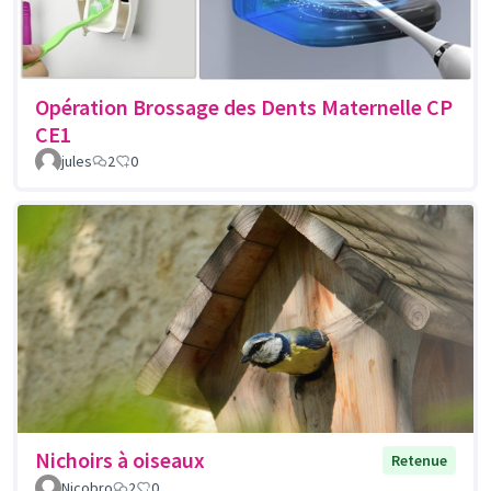
Opération Brossage des Dents Maternelle CP
CE1
jules
2
0
Nichoirs à oiseaux
Retenue
Nicobro
2
0