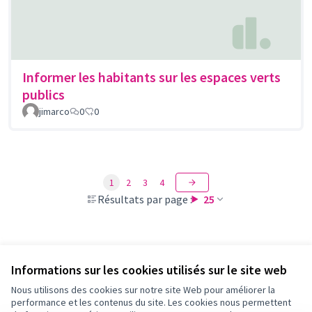
Informer les habitants sur les espaces verts
publics
jimarco
0
0
1
2
3
4
Résultats par page :
25
Voir toutes les propositions retirées
Informations sur les cookies utilisés sur le site web
Nous utilisons des cookies sur notre site Web pour améliorer la
performance et les contenus du site. Les cookies nous permettent
Conditions d'utilisation