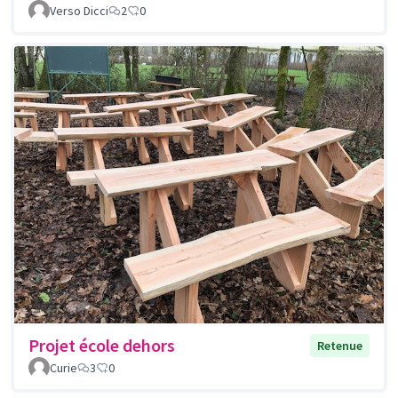
Verso Dicci
2
0
Projet école dehors
Retenue
Curie
3
0