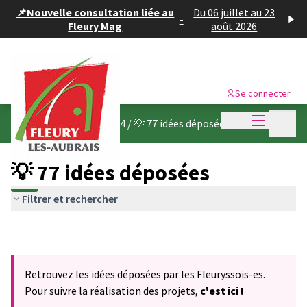
Panneau de gestion des cookies
📌Nouvelle consultation liée au
Du 06 juillet au 23
-
Fleury Mag
août 2026
Se connecter
Menu princi
Menu p
Budget participatif 2024
/
💡 77 idées déposées
💡 77 idées déposées
Filtrer et rechercher
Retrouvez les idées déposées par les Fleuryssois-es.
Pour suivre la réalisation des projets,
c'est ici !