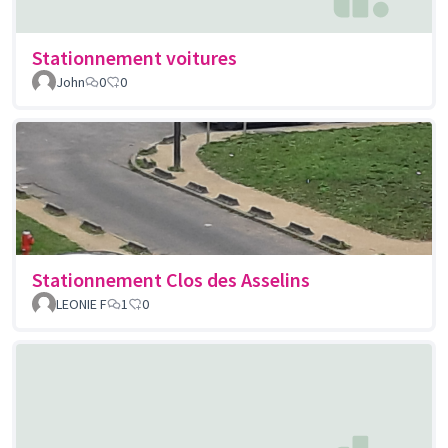
Stationnement voitures
John
0
0
Stationnement Clos des Asselins
LEONIE F
1
0