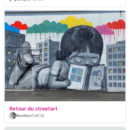
Retour du streetart
Ninatheo
0
0