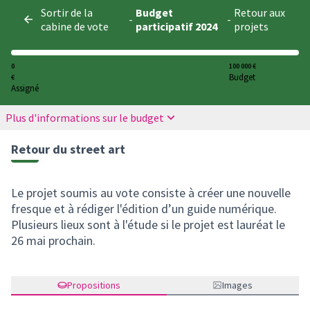
Panneau de gestion des cookies
Sortir de la
Budget
Retour aux
-
-
cabine de vote
participatif 2024
projets
0
100 000 €
Budget
€
Assigné
Plus d'informations sur le budget
Retour du street art
Le projet soumis au vote consiste à créer une nouvelle
fresque et à rédiger l'édition d’un guide numérique.
Plusieurs lieux sont à l'étude si le projet est lauréat le
26 mai prochain.
Propositions
Images