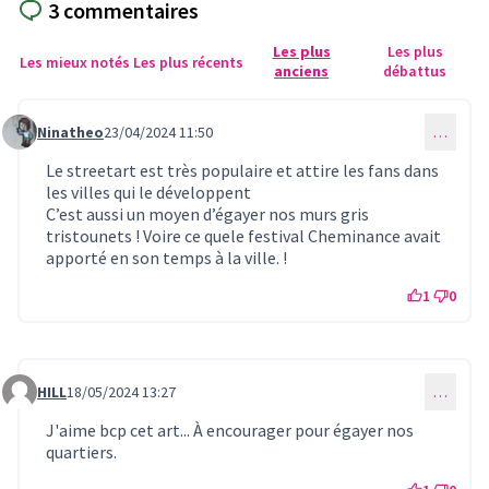
3 commentaires
Les plus
Les plus
Les mieux notés
Les plus récents
anciens
débattus
Ninatheo
23/04/2024 11:50
…
Commentaire 839
Le streetart est très populaire et attire les fans dans
les villes qui le développent
C’est aussi un moyen d’égayer nos murs gris
tristounets ! Voire ce quele festival Cheminance avait
apporté en son temps à la ville. !
1
0
HILL
18/05/2024 13:27
…
Commentaire 856
J'aime bcp cet art... À encourager pour égayer nos
quartiers.