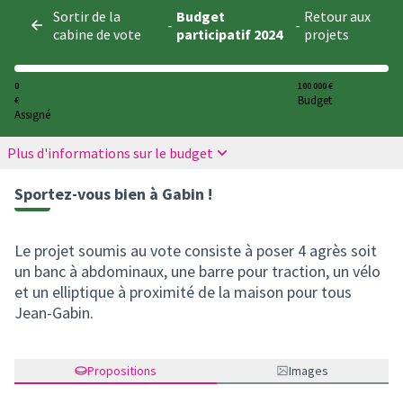
Panneau de gestion des cookies
Sortir de la
Budget
Retour aux
-
-
cabine de vote
participatif 2024
projets
0
100 000 €
Budget
€
Assigné
Plus d'informations sur le budget
Sportez-vous bien à Gabin !
Le projet soumis au vote consiste à poser 4 agrès soit
un banc à abdominaux, une barre pour traction, un vélo
et un elliptique à proximité de la maison pour tous
Jean-Gabin.
Propositions
Images