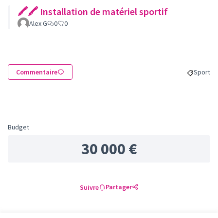
🖍🖍 Installation de matériel sportif
Alex G
0
0
Commentaire
Sport
Filtrer l
Budget
30 000 €
Partager
Suivre