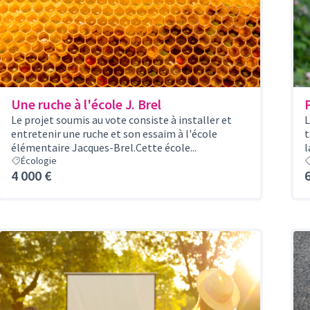
Une ruche à l'école J. Brel
Le projet soumis au vote consiste à installer et
L
entretenir une ruche et son essaim à l'école
t
élémentaire Jacques-Brel.Cette école...
l
Écologie
4 000 €