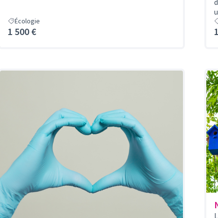
d
u
Écologie
1 500 €
L