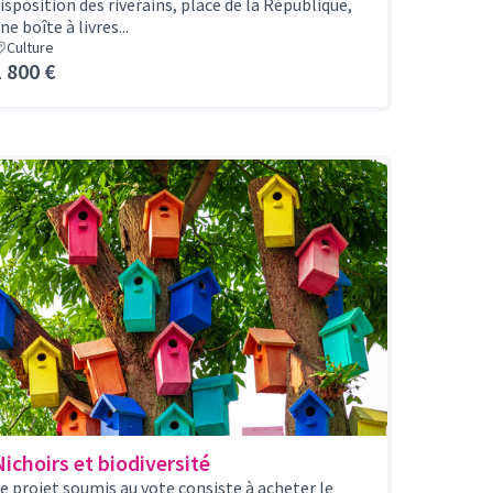
isposition des riverains, place de la République,
ne boîte à livres...
Culture
1 800 €
Nichoirs et biodiversité
e projet soumis au vote consiste à acheter le