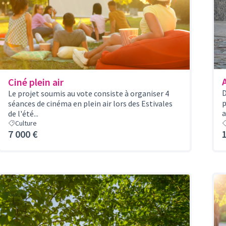
Ciné plein air
D
Le projet soumis au vote consiste à organiser 4
p
séances de cinéma en plein air lors des Estivales
a
de l'été...
Culture
7 000 €