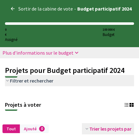
Panneau de gestion des cookies
Sortir de la cabine de vote
-
Budget participatif 2024
0
100 000 €
Budget
€
Assigné
Plus d'informations sur le budget
Projets pour Budget participatif 2024
Filtrer et rechercher
Projets à voter
Trier les projets par
Tout
Ajouté
0