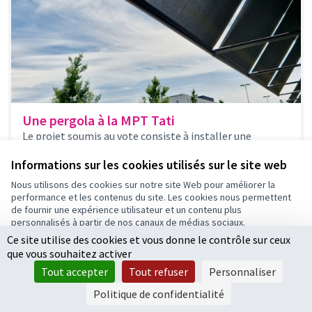
Une pergola à la MPT Tati
Le projet soumis au vote consiste à installer une
structure ouverte en acier avec stores intégrés et
motorisés à la...
Informations sur les cookies utilisés sur le site web
Écologie
Nous utilisons des cookies sur notre site Web pour améliorer la
42 000 €
performance et les contenus du site. Les cookies nous permettent
de fournir une expérience utilisateur et un contenu plus
personnalisés à partir de nos canaux de médias sociaux.
Ce site utilise des cookies et vous donne le contrôle sur ceux
Tout accepter
que vous souhaitez activer
Accepter seulement les cookies essentiels
Tout accepter
Tout refuser
Personnaliser
Paramètres
Politique de confidentialité