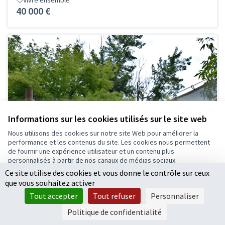
Vivre ensemble
40 000 €
Informations sur les cookies utilisés sur le site web
Nous utilisons des cookies sur notre site Web pour améliorer la
performance et les contenus du site. Les cookies nous permettent
de fournir une expérience utilisateur et un contenu plus
personnalisés à partir de nos canaux de médias sociaux.
Ce site utilise des cookies et vous donne le contrôle sur ceux
Tout accepter
que vous souhaitez activer
Voiles d'ombrage à l'école Louis-Aragon
Accepter seulement les cookies essentiels
Tout accepter
Tout refuser
Personnaliser
Le projet soumis au vote consiste à créer une zone
Paramètres
d'ombrage de 20 m² environ à positionner dans la cour...
Politique de confidentialité
Écologie