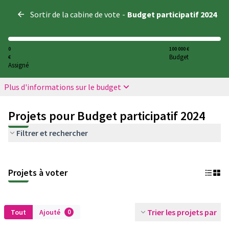
Panneau de gestion des cookies
Sortir de la cabine de vote
-
Budget participatif 2024
0
100 000 €
Budget
€
Assigné
Plus d'informations sur le budget
Projets pour Budget participatif 2024
Filtrer et rechercher
Projets à voter
Trier les projets par
Tout
Ajouté
0