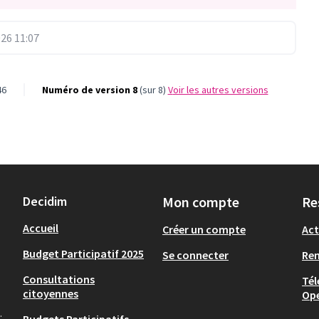
26 11:07
46
Numéro de version 8
(sur 8)
voir les autres versions
Decidim
Mon compte
Re
Accueil
Créer un compte
Act
Budget Participatif 2025
Se connecter
Re
Consultations
Tél
citoyennes
Op
.