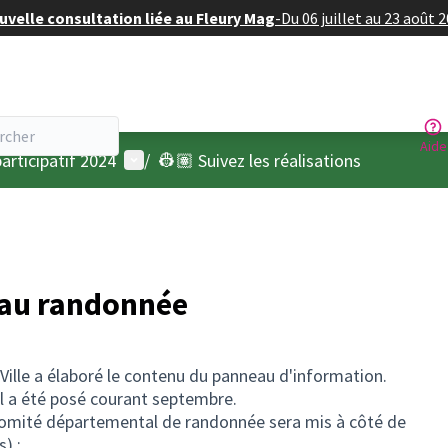
velle consultation liée au Fleury Mag
-
Du 06 juillet au 23 août 
Aide
Menu utilisateur
articipatif 2024
/
👷🏽 Suivez les réalisations
nneau randonnée
Ville a élaboré le contenu du panneau d'information.
 il a été posé courant septembre.
du Comité départemental de randonnée sera mis à côté de
s) :