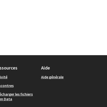
ssources
Aide
ivité
Aide générale
ncontres
écharger les fichiers
en Data