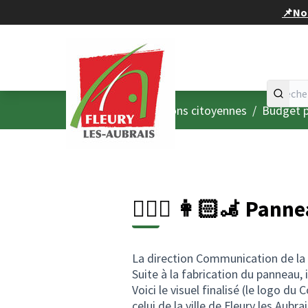
Panneau de gestion des cookies
📌Nou
Accueil
Menu principal
/
Consultations citoyennes
/
Budget p
🚶🏻‍♀️ ‍👩🏻‍🦼 Pa
La direction Communication de la 
Suite à la fabrication du panneau,
Voici le visuel finalisé (le logo 
celui de la ville de Fleury les Aubrai