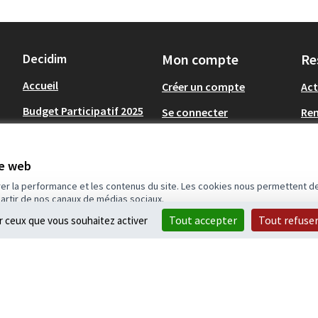
Decidim
Mon compte
Re
Accueil
Créer un compte
Act
Budget Participatif 2025
Se connecter
Re
Consultations
Tél
citoyennes
Op
te web
.
Budgets Participatifs
rer la performance et les contenus du site. Les cookies nous permettent de
partir de nos canaux de médias sociaux.
Tout accepter
Tout refuse
ur ceux que vous souhaitez activer
idim
.
(Lien externe)