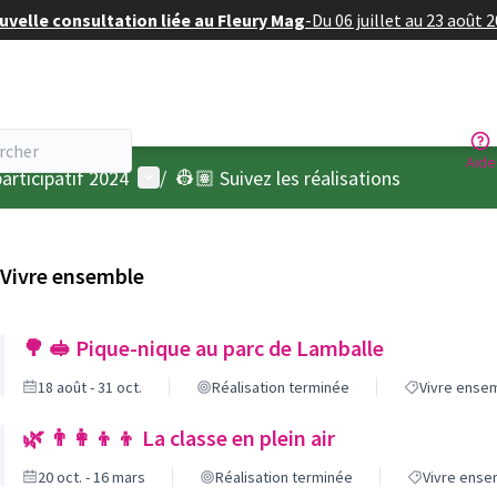
velle consultation liée au Fleury Mag
-
Du 06 juillet au 23 août 
Aide
Menu utilisateur
articipatif 2024
/
👷🏽 Suivez les réalisations
Vivre ensemble
🌳 🥪 Pique-nique au parc de Lamballe
18 août - 31 oct.
Réalisation terminée
Vivre ense
🌿 👨‍👩‍👦‍👦 La classe en plein air
20 oct. - 16 mars
Réalisation terminée
Vivre ense