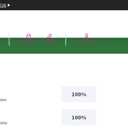
2026
Rencontres
Activité
Se connecter
100%
mble
100%
mble