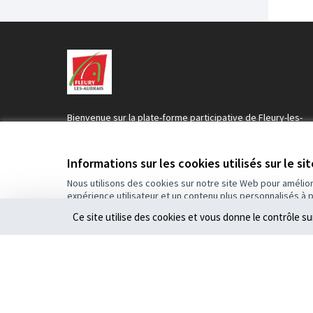
Bienvenue sur la plate-forme participative de Fleury-les-
Aubrais.
Construisons une société plus ouverte, transparente et
collaborative.
Informations sur les cookies utilisés sur le si
Rejoignez le mouvement, participez et décidez, ensemble
Nous utilisons des cookies sur notre site Web pour amélio
expérience utilisateur et un contenu plus personnalisés à 
Ce site utilise des cookies et vous donne le contrôle s
Conditions d'utilisation
Paramètres des cookies
(Lien externe)
Site réalisé par
Open Source Politics
grâce au
logiciel libre Dec
(Lien externe)