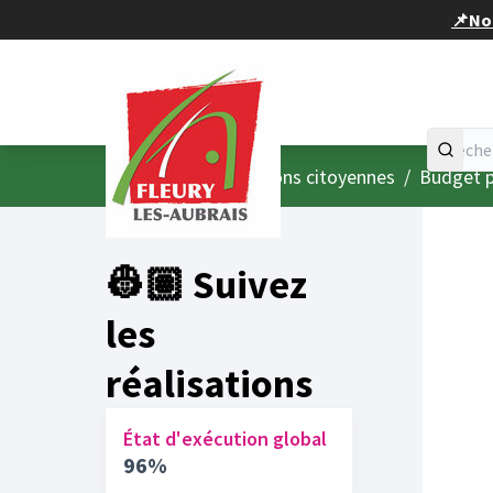
Panneau de gestion des cookies
📌Nou
Accueil
Menu principal
/
Consultations citoyennes
/
Budget p
👷🏽 Suivez
les
réalisations
État d'exécution global
96%