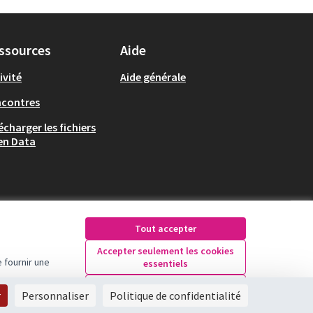
ssources
Aide
ivité
Aide générale
ncontres
écharger les fichiers
en Data
Tout accepter
Accepter seulement les cookies
 fournir une
essentiels
Licence Creative Comm
(Lien externe)
Paramètres
r
Personnaliser
Politique de confidentialité