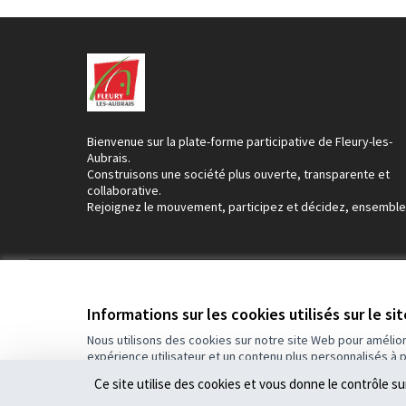
Bienvenue sur la plate-forme participative de Fleury-les-
Aubrais.
Construisons une société plus ouverte, transparente et
collaborative.
Rejoignez le mouvement, participez et décidez, ensemble
Conditions d'utilisation
Paramètres des cookies
Informations sur les cookies utilisés sur le si
Nous utilisons des cookies sur notre site Web pour amélio
expérience utilisateur et un contenu plus personnalisés à 
(Lien externe)
Site réalisé par
Open Source Politics
grâce au
logiciel libre Dec
Ce site utilise des cookies et vous donne le contrôle s
(Lien externe)