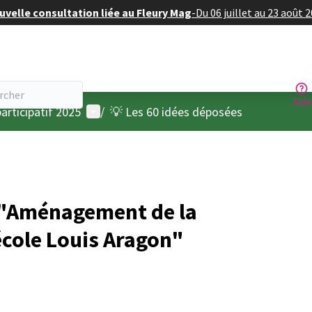
velle consultation liée au Fleury Mag
-
Du 06 juillet au 23 août 
Aide
Menu utilisateur
articipatif 2025
/
💡 Les 60 idées déposées
"Aménagement de la
école Louis Aragon"