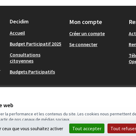
Decidim
Mon compte
Re
Accueil
Créer un compte
Act
Budget Participatif 2025
Se connecter
Re
Consultations
Tél
citoyennes
Op
.
Budgets Participatifs
te web
rer la performance et les contenus du site. Les cookies nous permettent de
partir de nos canaux de médias sociaux.
idim
.
Tout accepter
Tout refuse
ur ceux que vous souhaitez activer
(Lien externe)