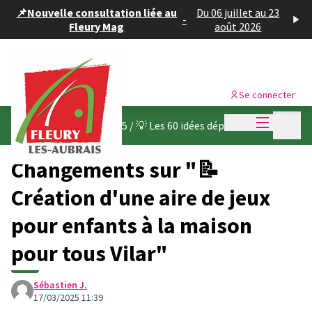
Panneau de gestion des cookies
📌Nouvelle consultation liée au
Du 06 juillet au 23
-
Fleury Mag
août 2026
Se connecter
Menu princi
Menu p
Budget participatif 2025
/
💡 Les 60 idées déposées
Changements sur "📝
Création d'une aire de jeux
pour enfants à la maison
pour tous Vilar"
Sébastien J.
17/03/2025 11:39