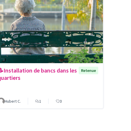
📝Installation de bancs dans les
Retenue
quartiers
Hubert C.
1
0