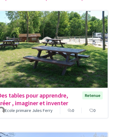
Des tables pour apprendre,
Retenue
créer , imaginer et inventer
Ecole primaire Jules Ferry
0
0