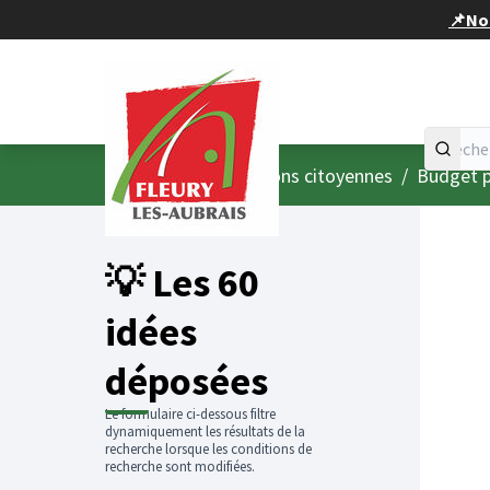
Panneau de gestion des cookies
📌Nou
Accueil
Menu principal
/
Consultations citoyennes
/
Budget p
💡 Les 60
idées
déposées
Le formulaire ci-dessous filtre
dynamiquement les résultats de la
recherche lorsque les conditions de
recherche sont modifiées.