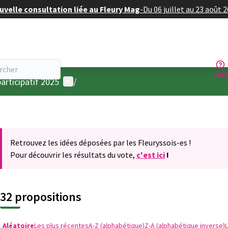
velle consultation liée au Fleury Mag
-
Du 06 juillet au 23 août 
Aide
Menu utilisateur
articipatif 2025
/
Retrouvez les idées déposées par les Fleuryssois-es !
Pour découvrir les résultats du vote,
c'est ici
!
32 propositions
Aléatoire
Les plus récentes
A-Z (alphabétique)
Z-A (alphabétique inverse)