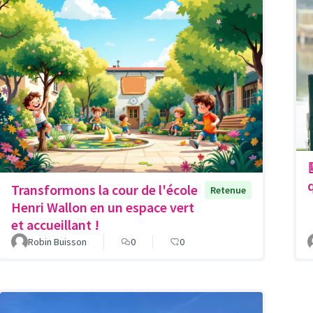
Transformons la cour de l'école
Retenue
Henri Wallon en un espace vert
et accueillant !
Robin Buisson
0
0