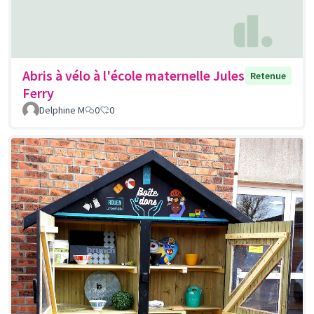
Abris à vélo à l'école maternelle Jules
Retenue
Ferry
Delphine M
0
0