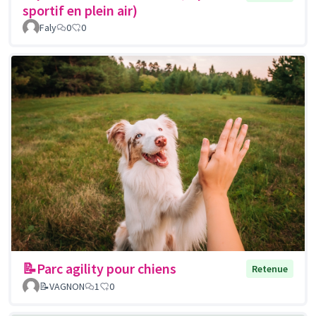
sportif en plein air)
Faly
0
0
📝Parc agility pour chiens
Retenue
📝VAGNON
1
0