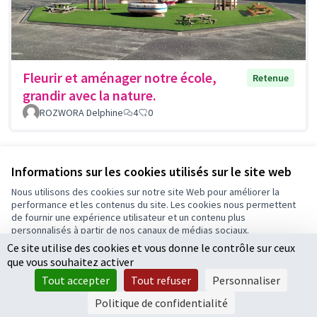
Fleurir et aménager notre école,
Retenue
grandir avec la nature.
ROZWORA Delphine
4
0
Voir toutes les propositions retirées
Informations sur les cookies utilisés sur le site web
Nous utilisons des cookies sur notre site Web pour améliorer la
performance et les contenus du site. Les cookies nous permettent
Conditions d'utilisation
de fournir une expérience utilisateur et un contenu plus
Paramètres des cookies
personnalisés à partir de nos canaux de médias sociaux.
Ce site utilise des cookies et vous donne le contrôle sur ceux
Tout accepter
que vous souhaitez activer
Accepter seulement les cookies essentiels
Licence Cre
(Lien extern
Tout accepter
Tout refuser
Personnaliser
(Lien externe)
Site réalisé par
Open Source Politics
grâce au
logiciel libre
Paramètres
(Lien externe)
Decidim
.
Politique de confidentialité
(Lien externe)