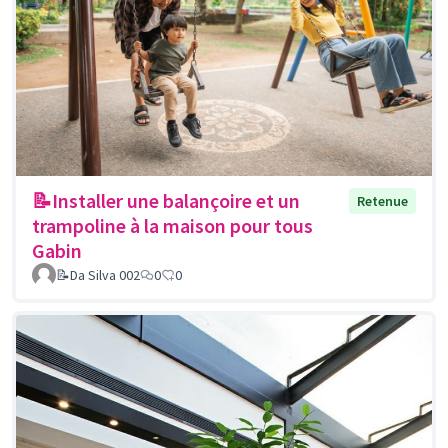
📝Installer une balançoire et un
Retenue
trampoline à la maison pour tous
Gabin
📝Da Silva 002
0
0