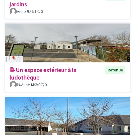
jardins
Anne B.
1
0
📝Un espace extérieur à la
Retenue
ludothèque
📝Anne M
0
0