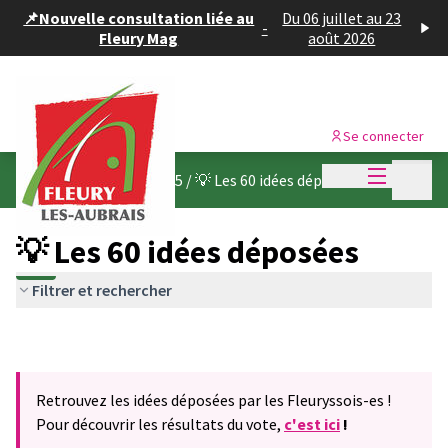
Panneau de gestion des cookies
📌Nouvelle consultation liée au
Du 06 juillet au 23
-
Fleury Mag
août 2026
Se connecter
Menu princi
Menu p
Budget participatif 2025
/
💡 Les 60 idées déposées
💡 Les 60 idées déposées
Filtrer et rechercher
Retrouvez les idées déposées par les Fleuryssois-es !
Pour découvrir les résultats du vote,
c'est ici
!