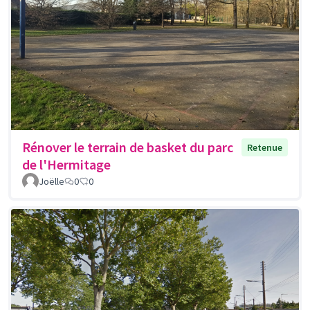
Rénover le terrain de basket du parc
Retenue
de l'Hermitage
Joëlle
0
0