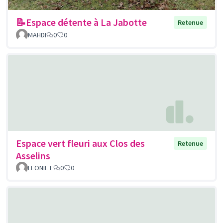
📝Espace détente à La Jabotte
Retenue
MAHDI
0
0
Espace vert fleuri aux Clos des
Retenue
Asselins
LEONIE F
0
0