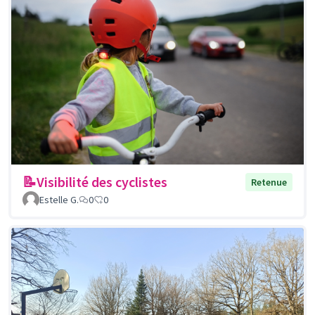
📝Visibilité des cyclistes
Retenue
Estelle G.
0
0