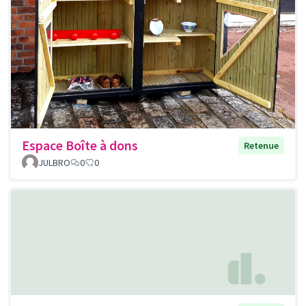
Espace Boîte à dons
Retenue
JULBRO
0
0