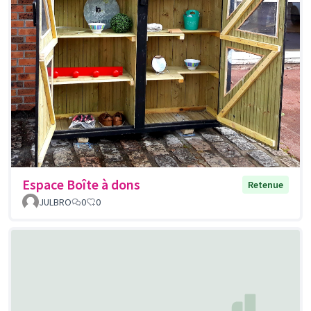
Espace Boîte à dons
Retenue
JULBRO
0
0