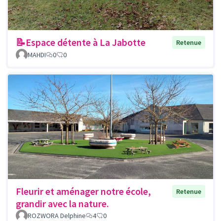
📝Espace détente à La Jabotte
Retenue
MAHDI
0
0
Fleurir et aménager notre école,
Retenue
grandir avec la nature.
ROZWORA Delphine
4
0