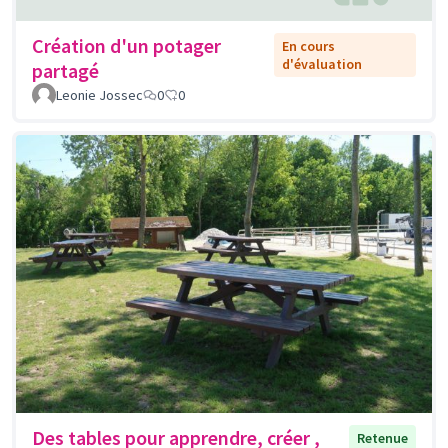
Création d'un potager
En cours
d'évaluation
partagé
Leonie Jossec
0
0
Des tables pour apprendre, créer ,
Retenue