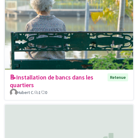
📝Installation de bancs dans les
Retenue
quartiers
Hubert C.
1
0