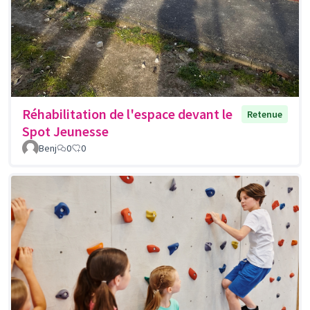
Réhabilitation de l'espace devant le
Retenue
Spot Jeunesse
Benj
0
0