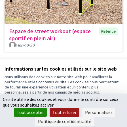
Espace de street workout (espace
Retenue
sportif en plein air)
Faly
0
0
Voir toutes les propositions retirées
Informations sur les cookies utilisés sur le site web
Nous utilisons des cookies sur notre site Web pour améliorer la
performance et les contenus du site. Les cookies nous permettent
Conditions d'utilisation
de fournir une expérience utilisateur et un contenu plus
Paramètres des cookies
personnalisés à partir de nos canaux de médias sociaux.
Ce site utilise des cookies et vous donne le contrôle sur ceux
Tout accepter
que vous souhaitez activer
Accepter seulement les cookies essentiels
Licence Cre
(Lien extern
Tout accepter
Tout refuser
Personnaliser
(Lien externe)
Site réalisé par
Open Source Politics
grâce au
logiciel libre
Paramètres
(Lien externe)
Decidim
.
Politique de confidentialité
(Lien externe)