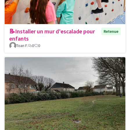
📝Installer un mur d'escalade pour
Retenue
enfants
Toan F.
0
0