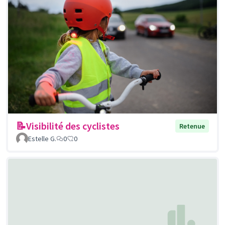
📝Visibilité des cyclistes
Retenue
Estelle G.
0
0