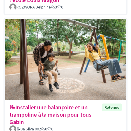
ROZWORA Delphine
3
0
📝Installer une balançoire et un
Retenue
trampoline à la maison pour tous
Gabin
📝Da Silva 002
0
0