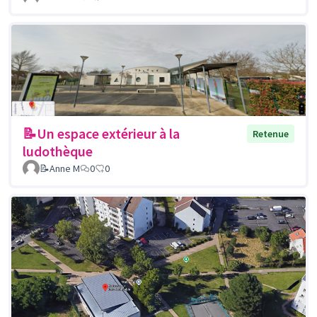
📝Un espace extérieur à la
Retenue
ludothèque
📝Anne M
0
0