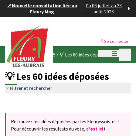
Panneau de gestion des cookies
📌Nouvelle consultation liée au
Du 06 juillet au 23
-
Fleury Mag
août 2026
Se connecter
Menu princi
Menu p
Budget participatif 2025
/
💡 Les 60 idées déposées
💡 Les 60 idées déposées
Filtrer et rechercher
Retrouvez les idées déposées par les Fleuryssois-es !
Pour découvrir les résultats du vote,
c'est ici
!