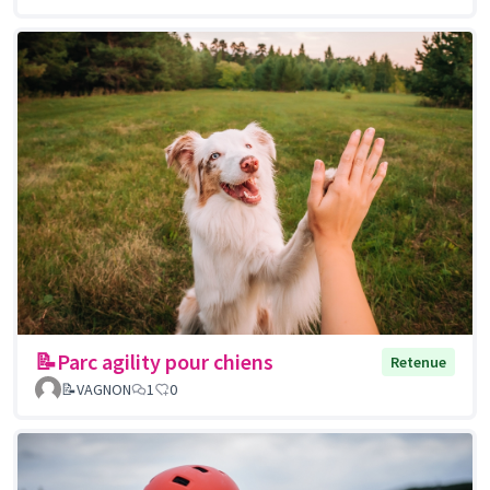
📝Parc agility pour chiens
Retenue
📝VAGNON
1
0