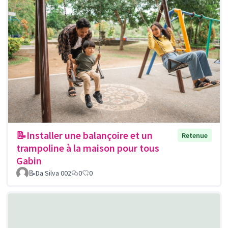
📝Installer une balançoire et un
Retenue
trampoline à la maison pour tous
Gabin
📝Da Silva 002
0
0