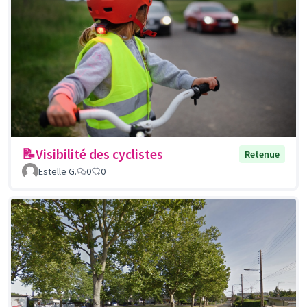
📝Visibilité des cyclistes
Retenue
Estelle G.
0
0