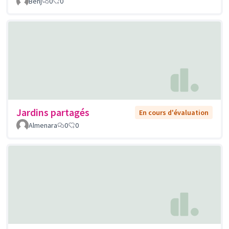
Benj
0
0
Jardins partagés
En cours d'évaluation
Almenara
0
0