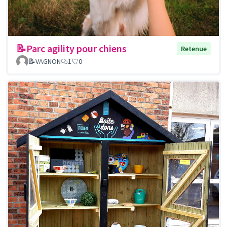
📝Parc agility pour chiens
Retenue
📝VAGNON
1
0