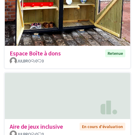
Espace Boîte à dons
Retenue
JULBRO
0
0
Aire de jeux inclusive
En cours d'évaluation
JULBRO
0
0