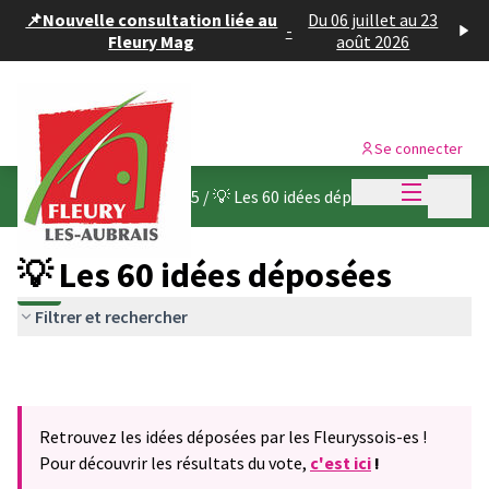
Panneau de gestion des cookies
📌Nouvelle consultation liée au
Du 06 juillet au 23
-
Fleury Mag
août 2026
Se connecter
Menu princi
Menu p
Budget participatif 2025
/
💡 Les 60 idées déposées
💡 Les 60 idées déposées
Filtrer et rechercher
Retrouvez les idées déposées par les Fleuryssois-es !
Pour découvrir les résultats du vote,
c'est ici
!