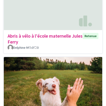
Abris à vélo à l'école maternelle Jules
Retenue
Ferry
Delphine M
0
0