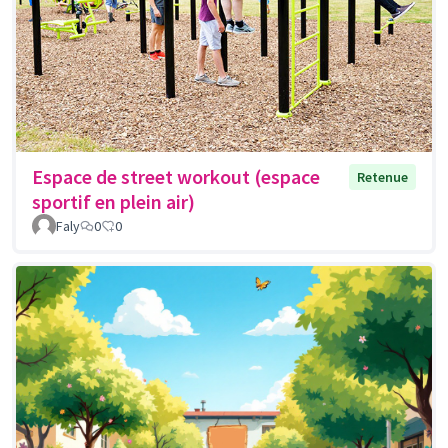
Espace de street workout (espace
Retenue
sportif en plein air)
Faly
0
0