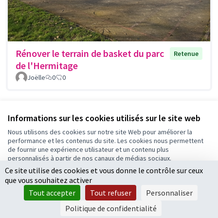
Rénover le terrain de basket du parc
Retenue
de l'Hermitage
Joëlle
0
0
Voir toutes les propositions retirées
Informations sur les cookies utilisés sur le site web
Nous utilisons des cookies sur notre site Web pour améliorer la
performance et les contenus du site. Les cookies nous permettent
Conditions d'utilisation
de fournir une expérience utilisateur et un contenu plus
Paramètres des cookies
personnalisés à partir de nos canaux de médias sociaux.
Ce site utilise des cookies et vous donne le contrôle sur ceux
Tout accepter
que vous souhaitez activer
Accepter seulement les cookies essentiels
Licence Cre
(Lien extern
Tout accepter
Tout refuser
Personnaliser
(Lien externe)
Site réalisé par
Open Source Politics
grâce au
logiciel libre
Paramètres
(Lien externe)
Decidim
.
Politique de confidentialité
(Lien externe)