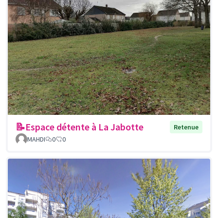
📝Espace détente à La Jabotte
Retenue
MAHDI
0
0