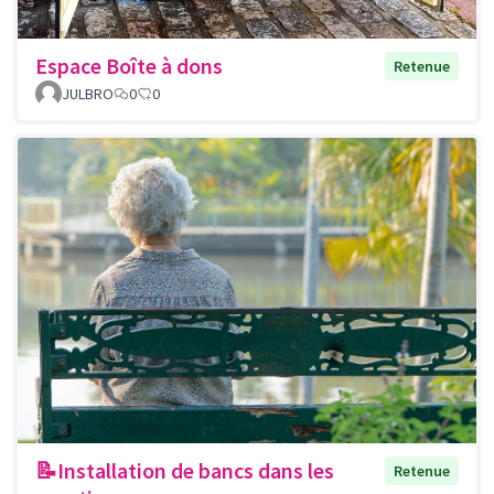
Espace Boîte à dons
Retenue
JULBRO
0
0
📝Installation de bancs dans les
Retenue