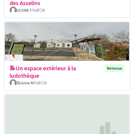
des Asselins
LEONIE F
0
0
📝Un espace extérieur à la
Retenue
ludothèque
📝Anne M
0
0