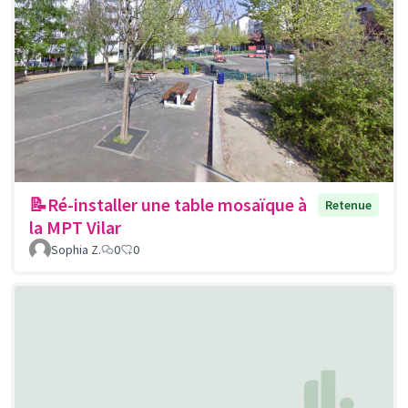
📝Ré-installer une table mosaïque à
Retenue
la MPT Vilar
Sophia Z.
0
0