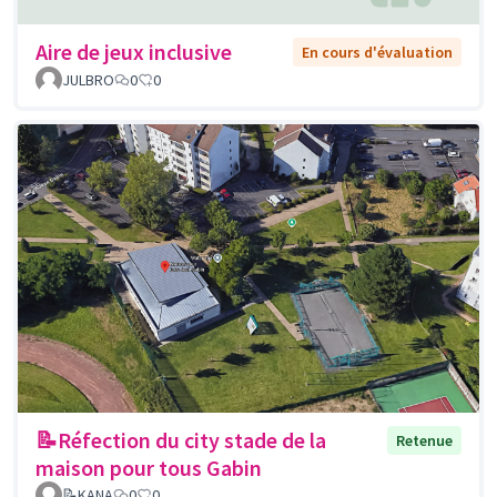
Aire de jeux inclusive
En cours d'évaluation
JULBRO
0
0
📝Réfection du city stade de la
Retenue
maison pour tous Gabin
📝KANA
0
0