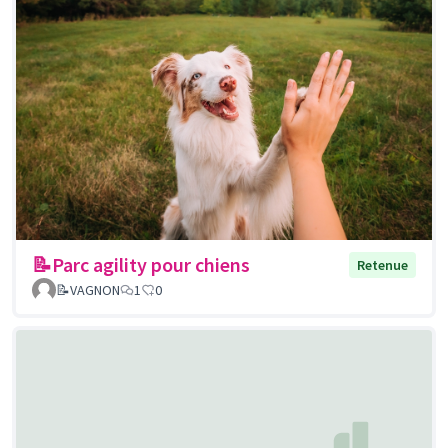
📝Parc agility pour chiens
Retenue
📝VAGNON
1
0