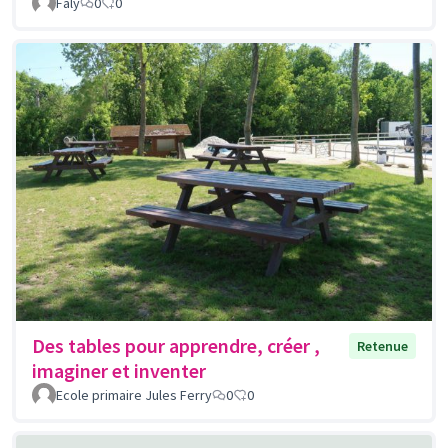
Faly
0
0
Des tables pour apprendre, créer ,
Retenue
imaginer et inventer
Ecole primaire Jules Ferry
0
0