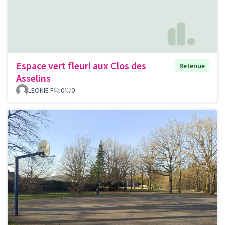
Espace vert fleuri aux Clos des
Retenue
Asselins
LEONIE F
0
0