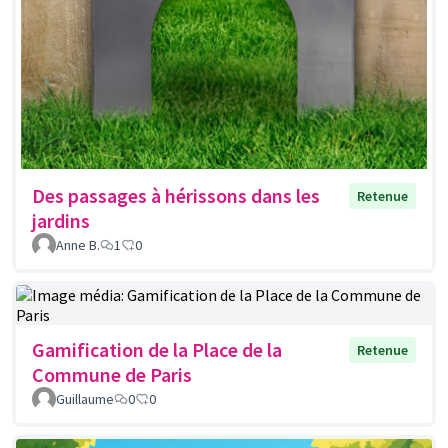
Des passages à hérissons dans les
Retenue
jardins
Anne B.
1
0
Gamification de la Place de la
Retenue
Commune de Paris
Guillaume
0
0