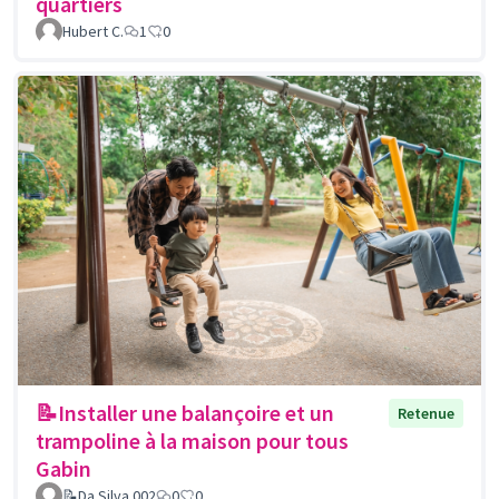
quartiers
Hubert C.
1
0
📝Installer une balançoire et un
Retenue
trampoline à la maison pour tous
Gabin
📝Da Silva 002
0
0