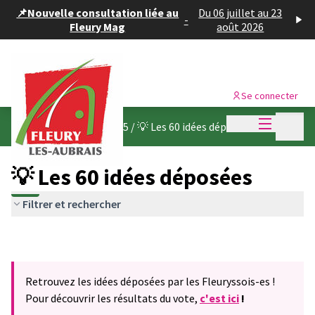
Panneau de gestion des cookies
📌Nouvelle consultation liée au
Du 06 juillet au 23
-
Fleury Mag
août 2026
Se connecter
Menu princi
Menu p
Budget participatif 2025
/
💡 Les 60 idées déposées
💡 Les 60 idées déposées
Filtrer et rechercher
Retrouvez les idées déposées par les Fleuryssois-es !
Pour découvrir les résultats du vote,
c'est ici
!