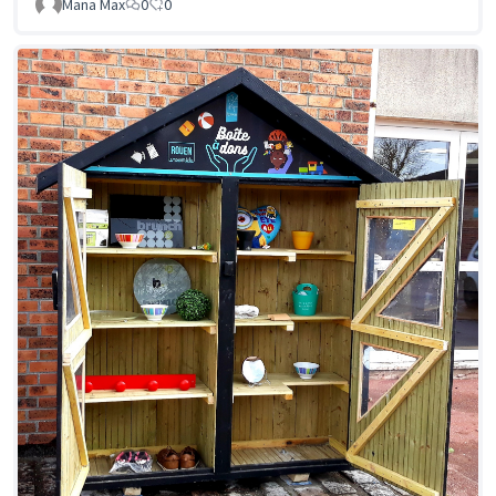
Mana Max
0
0