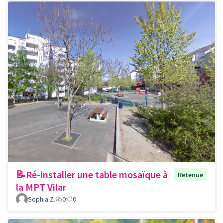
📝Ré-installer une table mosaïque à
Retenue
la MPT Vilar
Sophia Z.
0
0