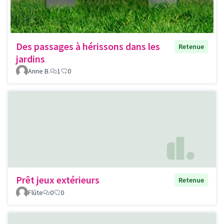
Des passages à hérissons dans les
Retenue
jardins
Anne B.
1
0
Prêt jeux extérieurs
Retenue
Flûte
0
0