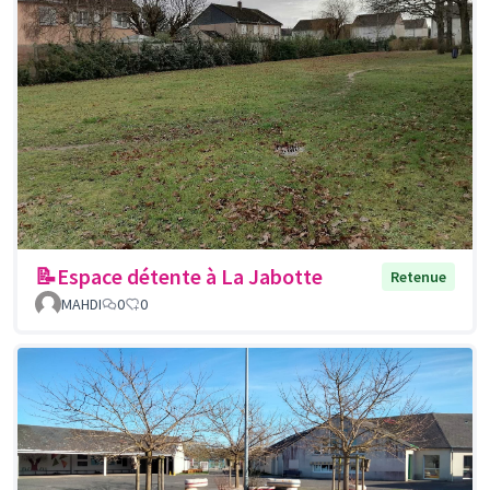
📝Espace détente à La Jabotte
Retenue
MAHDI
0
0