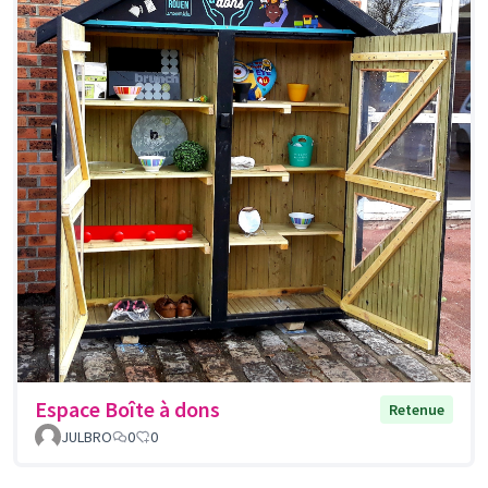
Espace Boîte à dons
Retenue
JULBRO
0
0