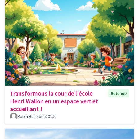
Transformons la cour de l'école
Retenue
Henri Wallon en un espace vert et
accueillant !
Robin Buisson
0
0