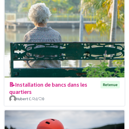
📝Installation de bancs dans les
Retenue
quartiers
Hubert C.
1
0