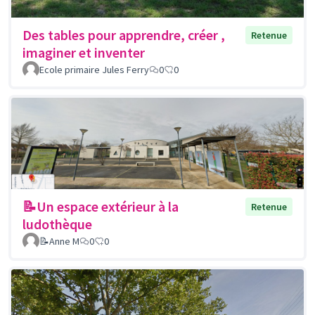
Des tables pour apprendre, créer ,
Retenue
imaginer et inventer
Ecole primaire Jules Ferry
0
0
📝Un espace extérieur à la
Retenue
ludothèque
📝Anne M
0
0