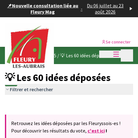
Panneau de gestion des cookies
📌Nouvelle consultation liée au
Du 06 juillet au 23
-
Fleury Mag
août 2026
Se connecter
Menu princi
Menu p
Budget participatif 2025
/
💡 Les 60 idées déposées
💡 Les 60 idées déposées
Filtrer et rechercher
Retrouvez les idées déposées par les Fleuryssois-es !
Pour découvrir les résultats du vote,
c'est ici
!