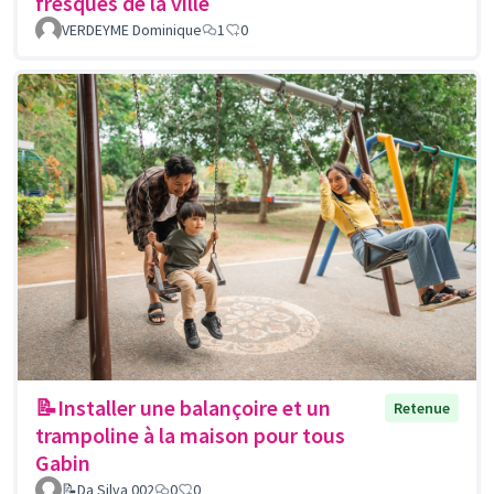
fresques de la ville
VERDEYME Dominique
1
0
📝Installer une balançoire et un
Retenue
trampoline à la maison pour tous
Gabin
📝Da Silva 002
0
0