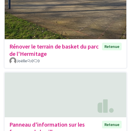
Rénover le terrain de basket du parc
Retenue
de l'Hermitage
Joëlle
0
0
Panneau d'information sur les
Retenue