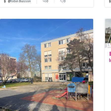
Robin Buisson
0
0