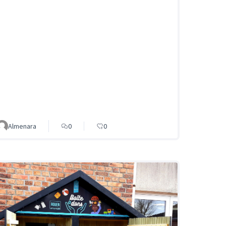
Almenara
0
0