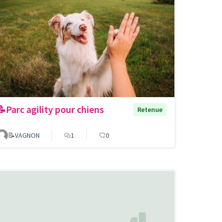
📝Parc agility pour chiens
Retenue
📝VAGNON
1
0