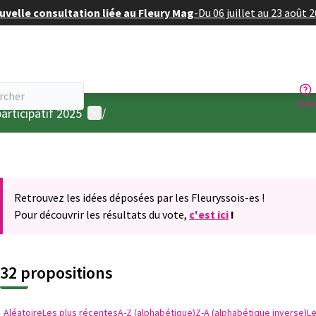
velle consultation liée au Fleury Mag
-
Du 06 juillet au 23 août 
Aide
Menu utilisateur
articipatif 2025
/
Retrouvez les idées déposées par les Fleuryssois-es !
Pour découvrir les résultats du vote,
c'est ici
!
32 propositions
Aléatoire
Les plus récentes
A-Z (alphabétique)
Z-A (alphabétique inverse)
L