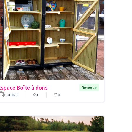
Espace Boîte à dons
Retenue
JULBRO
0
0