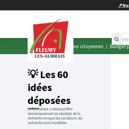
Panneau de gestion des cookies
📌Nou
Accueil
Menu principal
/
Consultations citoyennes
/
Budget p
💡 Les 60
idées
déposées
Le formulaire ci-dessous filtre
dynamiquement les résultats de la
recherche lorsque les conditions de
recherche sont modifiées.