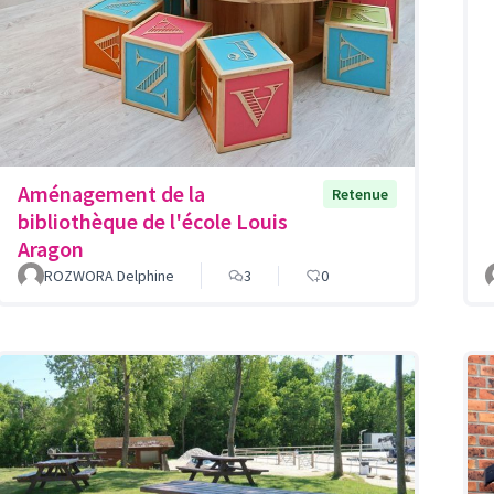
Aménagement de la
Retenue
bibliothèque de l'école Louis
Aragon
ROZWORA Delphine
3
0