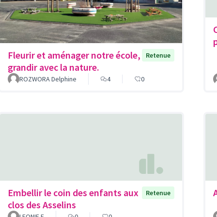
Fleurir et aménager notre école,
Retenue
grandir avec la nature.
ROZWORA Delphine
4
0
Embellir le coin des enfants aux
Retenue
clos des Asselins
LEONIE F
0
0