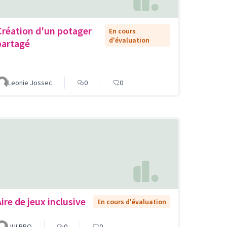
Création d'un potager
En cours
d'évaluation
partagé
Leonie Jossec
0
0
Aire de jeux inclusive
En cours d'évaluation
JULBRO
0
0