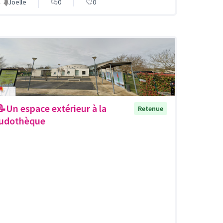
Joëlle
0
0
📝Un espace extérieur à la
Retenue
ludothèque