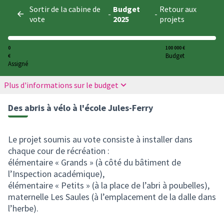
Panneau de gestion des cookies
Sortir de la cabine de
Budget
Retour aux
-
-
vote
2025
projets
0
100 000 €
Budget
€
Assigné
Plus d'informations sur le budget
Des abris à vélo à l'école Jules-Ferry
Le projet soumis au vote consiste à installer dans
chaque cour de récréation :
élémentaire « Grands » (à côté du bâtiment de
l’Inspection académique),
élémentaire « Petits » (à la place de l’abri à poubelles),
maternelle Les Saules (à l’emplacement de la dalle dans
l’herbe).