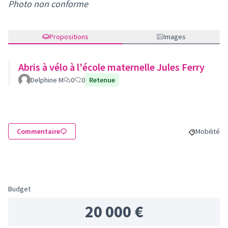
Photo non conforme
Propositions
Images
Abris à vélo à l'école maternelle Jules Ferry
Delphine M
0
0
Retenue
Commentaire
Mobilité
Filtrer les
Budget
20 000 €