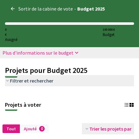
Panneau de gestion des cookies
Sortir de la cabine de vote
-
Budget 2025
0
100 000 €
Budget
€
Assigné
Plus d'informations sur le budget
Projets pour Budget 2025
Filtrer et rechercher
Projets à voter
Trier les projets par
Tout
Ajouté
0