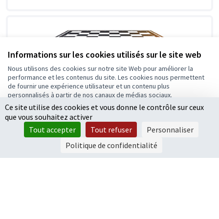
Informations sur les cookies utilisés sur le site web
Nous utilisons des cookies sur notre site Web pour améliorer la
performance et les contenus du site. Les cookies nous permettent
Créer une table échiquier à la MPT Vilar
de fournir une expérience utilisateur et un contenu plus
Le projet soumis au vote consiste à remplacer une
personnalisés à partir de nos canaux de médias sociaux.
ancienne table de pique-nique par une table échiquier
Ce site utilise des cookies et vous donne le contrôle sur ceux
Tout accepter
devant la maison...
que vous souhaitez activer
162
votes
Vivre ensemble
Accepter seulement les cookies essentiels
1 400 €
Tout accepter
Tout refuser
Personnaliser
Paramètres
Politique de confidentialité