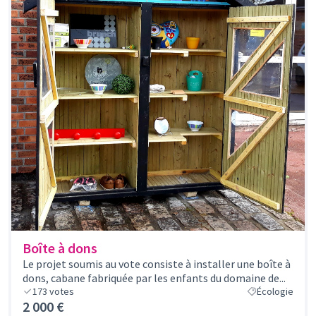
Boîte à dons
Le projet soumis au vote consiste à installer une boîte à
dons, cabane fabriquée par les enfants du domaine de...
173
votes
Écologie
2 000 €