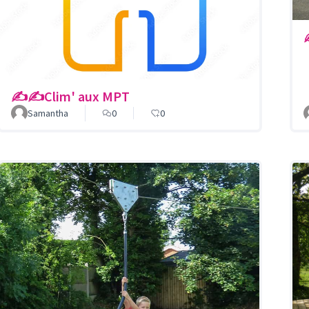
✍️✍️Clim' aux MPT
Samantha
0
0