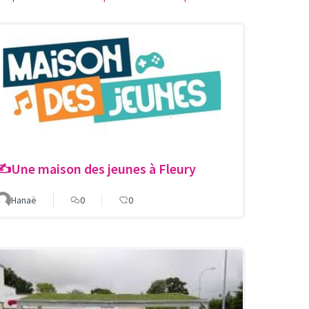
✍️Une maison des jeunes à Fleury
Hanaë
0
0