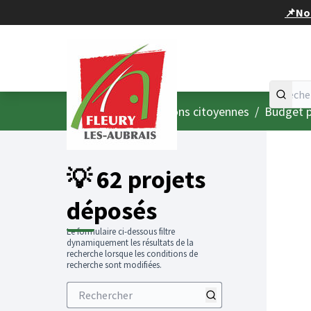
Panneau de gestion des cookies
📌Nou
Accueil
Menu principal
/
Consultations citoyennes
/
Budget p
💡 62 projets
déposés
Le formulaire ci-dessous filtre
dynamiquement les résultats de la
recherche lorsque les conditions de
recherche sont modifiées.