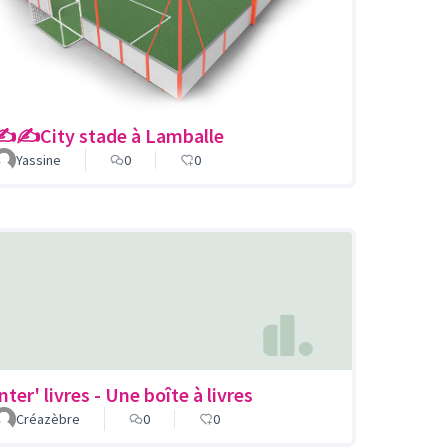
✍️✍️City stade à Lamballe
Yassine
0
0
nter' livres - Une boîte à livres
Créazèbre
0
0