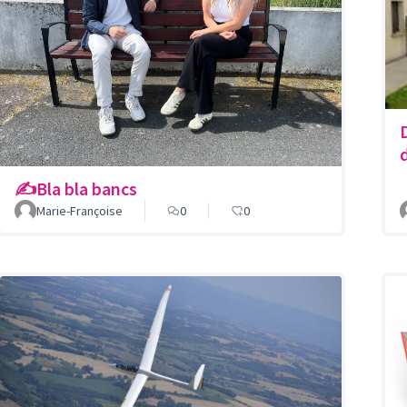
✍️Bla bla bancs
Marie-Françoise
0
0