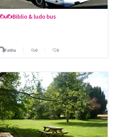
✍️✍️Biblio & ludo bus
Fatiha
0
0