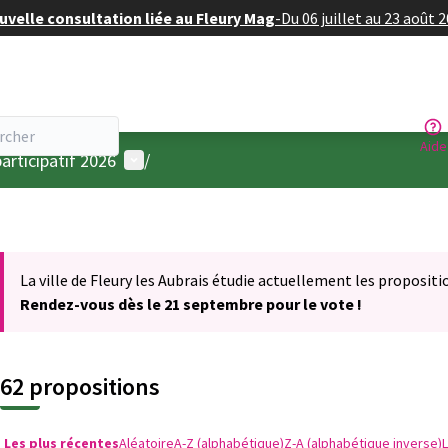
velle consultation liée au Fleury Mag
-
Du 06 juillet au 23 août 
Aide
Menu utilisateur
articipatif 2026
/
La ville de Fleury les Aubrais étudie actuellement les propositi
Rendez-vous dès le 21 septembre pour le vote !
62 propositions
Les plus récentes
Aléatoire
A-Z (alphabétique)
Z-A (alphabétique inverse)