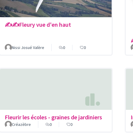
✍️✍️Fleury vue d'en haut
Nissi Josué Valère
0
0
Fleurir les écoles - graines de jardiniers
I
Créazèbre
0
0