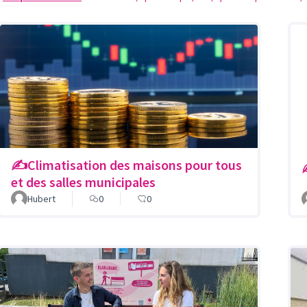
✍️Climatisation des maisons pour tous
et des salles municipales
Hubert
0
0