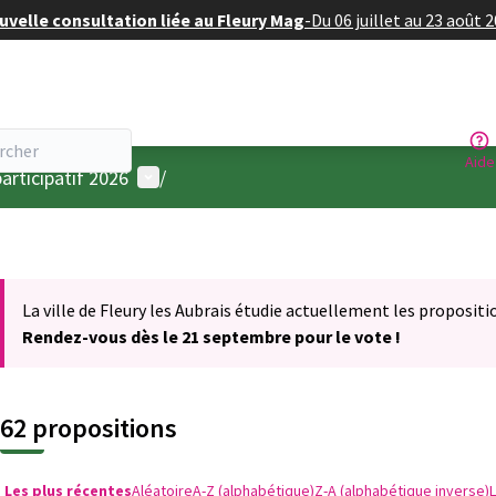
velle consultation liée au Fleury Mag
-
Du 06 juillet au 23 août 
Aide
Menu utilisateur
articipatif 2026
/
La ville de Fleury les Aubrais étudie actuellement les propositi
Rendez-vous dès le 21 septembre pour le vote !
62 propositions
Les plus récentes
Aléatoire
A-Z (alphabétique)
Z-A (alphabétique inverse)