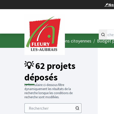
Panneau de gestion des cookies
📌Nou
Accueil
Menu principal
/
Consultations citoyennes
/
Budget p
💡 62 projets
déposés
Le formulaire ci-dessous filtre
dynamiquement les résultats de la
recherche lorsque les conditions de
recherche sont modifiées.