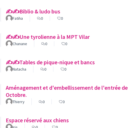
✍️✍️Biblio & ludo bus
Fatiha
0
0
✍️✍️Une tyrolienne à la MPT Vilar
Chanane
0
0
✍️✍️Tables de pique-nique et bancs
Natacha
0
0
Aménagement et d'embellissement de l'entrée de vi
Octobre.
Thierry
0
0
Espace réservé aux chiens
Iris
0
0