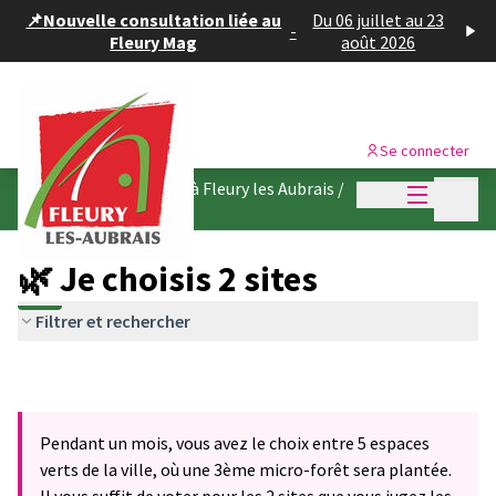
Panneau de gestion des cookies
📌Nouvelle consultation liée au
Du 06 juillet au 23
-
Fleury Mag
août 2026
Se connecter
Menu princi
Une 3ème micro-forêt à Fleury les Aubrais
/
Menu p
🌿 Je choisis 2 sites
🌿 Je choisis 2 sites
Filtrer et rechercher
Pendant un mois, vous avez le choix entre 5 espaces
verts de la ville, où une 3ème micro-forêt sera plantée.