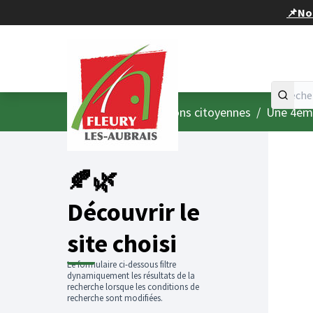
Panneau de gestion des cookies
📌Nou
Accueil
Menu principal
/
Consultations citoyennes
/
Une 4èm
🍂🌿
Découvrir le
site choisi
Le formulaire ci-dessous filtre
dynamiquement les résultats de la
recherche lorsque les conditions de
recherche sont modifiées.