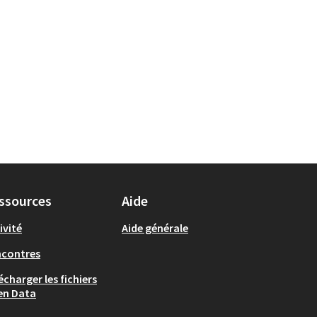
ssources
Aide
ivité
Aide générale
ncontres
écharger les fichiers
en Data