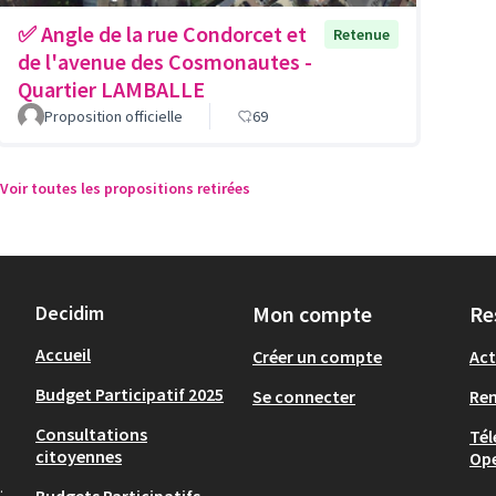
✅ Angle de la rue Condorcet et
Retenue
de l'avenue des Cosmonautes -
Quartier LAMBALLE
Proposition officielle
69
Voir toutes les propositions retirées
Decidim
Mon compte
Re
Accueil
Créer un compte
Act
Budget Participatif 2025
Se connecter
Re
Consultations
Tél
citoyennes
Op
.