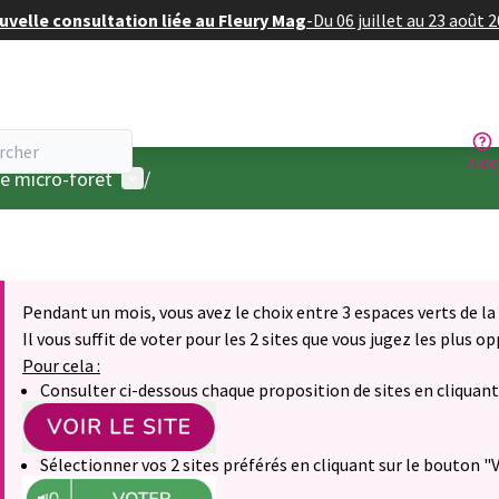
velle consultation liée au Fleury Mag
-
Du 06 juillet au 23 août 
Aide
Menu utilisateur
e micro-forêt
/
Pendant un mois, vous avez le choix entre 3 espaces verts de la
Il vous suffit de voter pour les 2 sites que vous jugez les plus o
Pour cela :
Consulter ci-dessous chaque proposition de sites en cliquant 
Sélectionner vos 2 sites préférés en cliquant sur le bouton "V