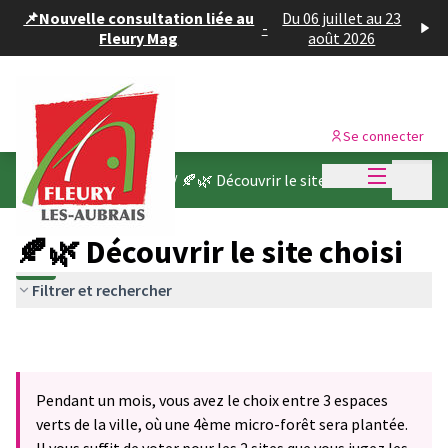
Panneau de gestion des cookies
📌Nouvelle consultation liée au
Du 06 juillet au 23
-
Fleury Mag
août 2026
Se connecter
Menu princi
Menu p
Une 4ème micro-forêt
/
🍂🌿 Découvrir le site choisi
🍂🌿 Découvrir le site choisi
Filtrer et rechercher
Pendant un mois, vous avez le choix entre 3 espaces
verts de la ville, où une 4ème micro-forêt sera plantée.