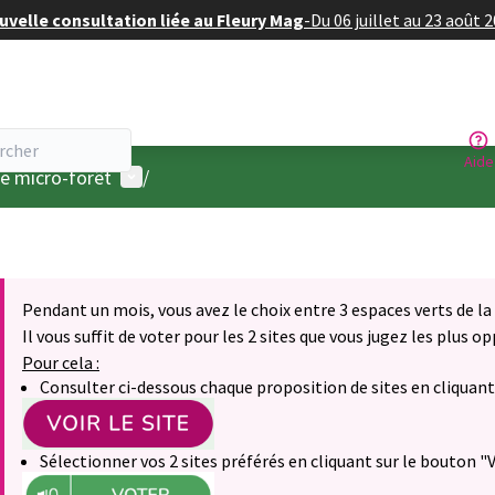
velle consultation liée au Fleury Mag
-
Du 06 juillet au 23 août 
Aide
Menu utilisateur
e micro-forêt
/
Pendant un mois, vous avez le choix entre 3 espaces verts de la
Il vous suffit de voter pour les 2 sites que vous jugez les plus o
Pour cela :
Consulter ci-dessous chaque proposition de sites en cliquant 
Sélectionner vos 2 sites préférés en cliquant sur le bouton "V