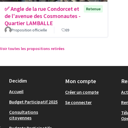
✅ Angle de la rue Condorcet et
Retenue
de l'avenue des Cosmonautes -
Quartier LAMBALLE
Proposition officielle
69
Voir toutes les propositions retirées
Decidim
Mon compte
Re
Accueil
Créer un compte
Act
Budget Participatif 2025
Se connecter
Re
Consultations
Tél
citoyennes
Op
.