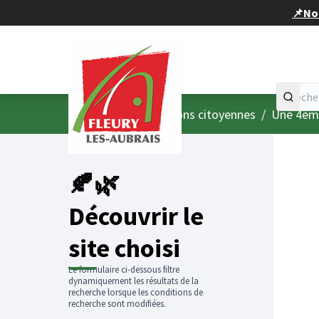
Panneau de gestion des cookies
📌Nou
Accueil
Menu principal
/
Consultations citoyennes
/
Une 4èm
🍂🌿
Découvrir le
site choisi
Le formulaire ci-dessous filtre
dynamiquement les résultats de la
recherche lorsque les conditions de
recherche sont modifiées.