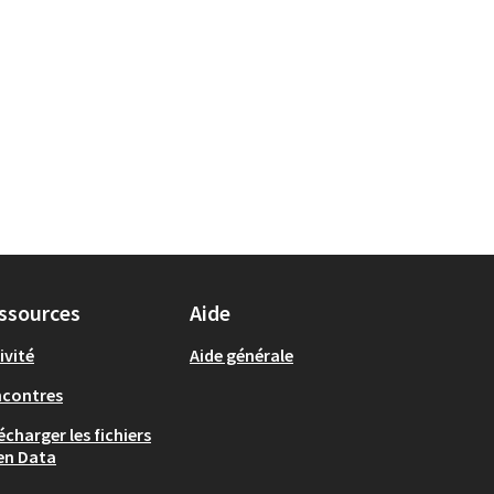
ssources
Aide
ivité
Aide générale
ncontres
écharger les fichiers
en Data