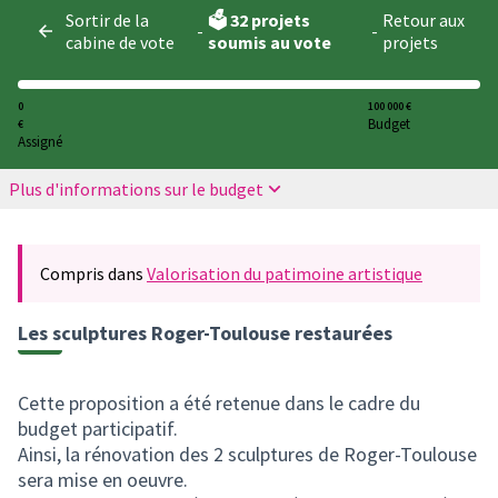
Panneau de gestion des cookies
Sortir de la
🗳️ 32 projets
Retour aux
-
-
cabine de vote
soumis au vote
projets
0
100 000 €
Budget
€
Assigné
Plus d'informations sur le budget
Compris dans
Valorisation du patimoine artistique
Les sculptures Roger-Toulouse restaurées
Cette proposition a été retenue dans le cadre du
budget participatif.
Ainsi, la rénovation des 2 sculptures de Roger-Toulouse
sera mise en oeuvre.