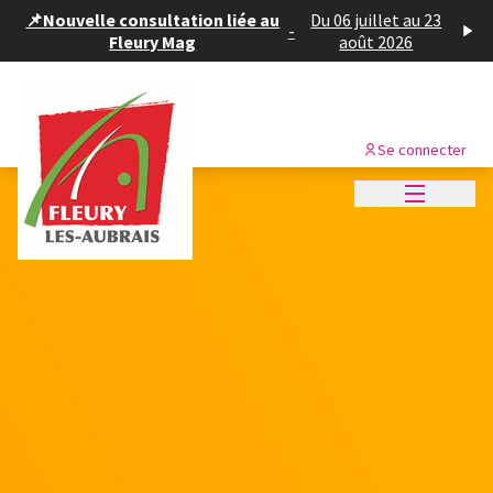
Panneau de gestion des cookies
📌Nouvelle consultation liée au
Du 06 juillet au 23
-
Fleury Mag
août 2026
Se connecter
Menu princi