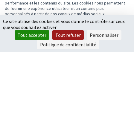
performance et les contenus du site. Les cookies nous permettent
de fournir une expérience utilisateur et un contenu plus
personnalisés à partir de nos canaux de médias sociaux.
Ce site utilise des cookies et vous donne le contrôle sur ceux
Tout accepter
que vous souhaitez activer
Accepter seulement les cookies essentiels
Tout accepter
Tout refuser
Personnaliser
Paramètres
Politique de confidentialité
Une 5ème micro forêt à Fleury les Aubrais
reste 14 jours
☑️ À vous de voter