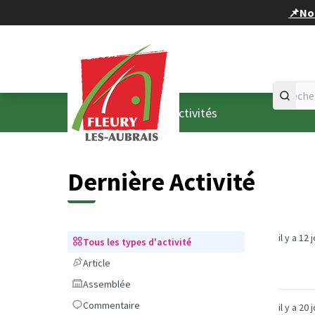
Panneau de gestion des cookies
📌Nou
Accueil
Menu principal
/
Dernières activités
Dernière Activité
il y a 12 
Tous les types d'activité
Tous les types d'activité
Article
Article
Assemblée
Assemblée
Commentaire
Commentaire
il y a 20 