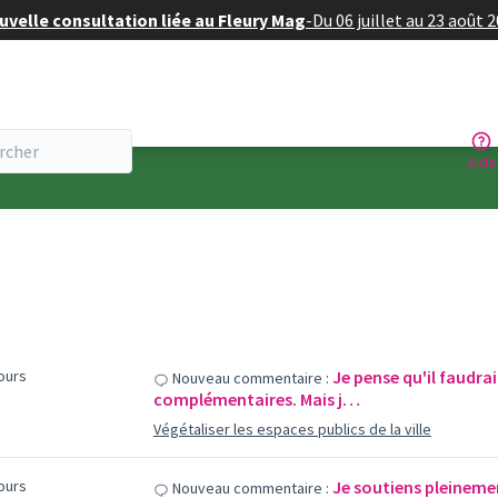
velle consultation liée au Fleury Mag
-
Du 06 juillet au 23 août 
Aide
jours
Je pense qu'il faudrai
Nouveau commentaire :
complémentaires. Mais j…
Végétaliser les espaces publics de la ville
jours
Je soutiens pleinem
Nouveau commentaire :