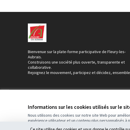
Bienvenue sur la plate-forme participative de Fleury-les-
Aubrais.
Construisons une société plus ouverte, transparente et
collaborative.
Rejoignez le mouvement, participez et décidez, ensemble
Conditions d'utilisation
Paramètres des cookies
Informations sur les cookies utilisés sur le si
Nous utilisons des cookies sur notre site Web pour amélio
expérience utilisateur et un contenu plus personnalisés à 
(Lien externe)
Site réalisé par
Open Source Politics
grâce au
logiciel libre Dec
Ce site utilise des cookies et vous donne le contrôle s