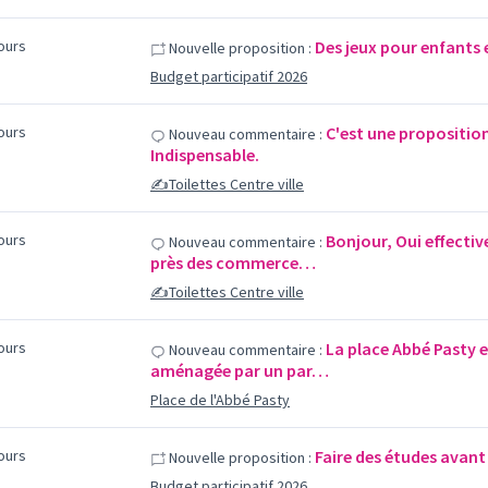
jours
Des jeux pour enfants 
Nouvelle proposition :
Budget participatif 2026
jours
C'est une proposition
Nouveau commentaire :
Indispensable.
✍️Toilettes Centre ville
jours
Bonjour, Oui effectiv
Nouveau commentaire :
près des commerce…
✍️Toilettes Centre ville
jours
La place Abbé Pasty e
Nouveau commentaire :
aménagée par un par…
Place de l'Abbé Pasty
jours
Faire des études avant 
Nouvelle proposition :
Budget participatif 2026