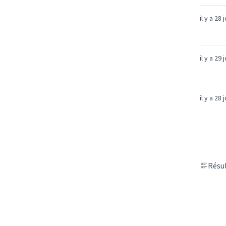
il y a 28 
il y a 29 
il y a 28 
Résul