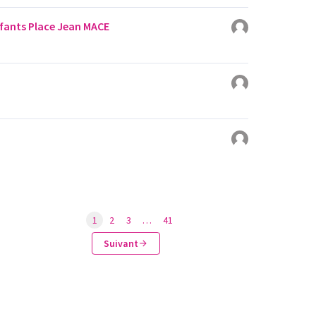
enfants Place Jean MACE
1
2
3
…
41
Suivant