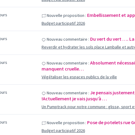
jours
Embellissement et app
Nouvelle proposition :
Budget participatif 2026
jours
Du vert du vert …. La 
Nouveau commentaire :
Reverdir et hydrater les sols place Lamballe et aut
jours
Absolument nécessaire
Nouveau commentaire :
manquent cruelle…
Végétaliser les espaces publics de la ville
jours
Je pensais justement 
Nouveau commentaire :
!Actuellement je vais jusqu’à …
Un Pumptrack pour notre commune : glisse, sport et
jours
Pose de potelets rue 
Nouvelle proposition :
Budget participatif 2026