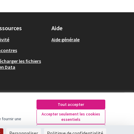
ssources
Aide
ivité
Aide générale
ncontres
écharger les fichiers
en Data
Tout accepter
Accepter seulement les cookies
 fournir une
essentiels
Licence Creative Comm
(Lien externe)
Paramètres
r
Personnaliser
Politique de confidentialité