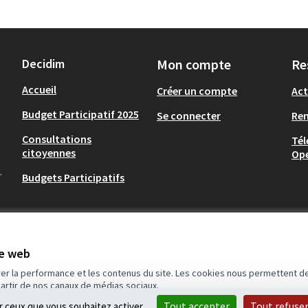
Decidim
Mon compte
Re
Accueil
Créer un compte
Act
Budget Participatif 2025
Se connecter
Re
Consultations
Tél
citoyennes
Op
.
Budgets Participatifs
te web
rer la performance et les contenus du site. Les cookies nous permettent de
partir de nos canaux de médias sociaux.
idim
.
Tout accepter
Tout refuse
ur ceux que vous souhaitez activer