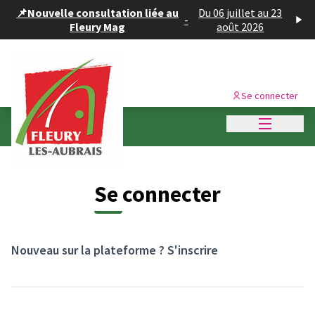
Panneau de gestion des cookies
📌Nouvelle consultation liée au
Du 06 juillet au 23
-
Fleury Mag
août 2026
Se connecter
Menu princi
Se connecter
Nouveau sur la plateforme ?
S'inscrire